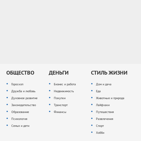
ОБЩЕСТВО
ДЕНЬГИ
СТИЛЬ ЖИЗНИ
Гороскоп
Бизнес и работа
Дом и дача
Дружба и любовь
Недвижимость
Еда
Духовное развитие
Покупки
Животные и природа
Законодательство
Транспорт
Лайфхаки
Образование
Финансы
Путешествия
Психология
Развлечения
Семья и дети
Спорт
Хобби