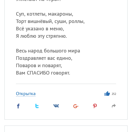
Все
ИМЕНА
Сегодня празднуют именины
Суп, котлеты, макароны,
Торт вишнёвый, суши, роллы,
Всё указано в меню,
Герман
,
Иван
,
Клим
,
Еще
Я люблю эту стряпню.
Анфиса
Весь народ большого мира
Поздравляет вас едино,
Посмотреть значение
и
Поваров и поварят,
происхождение
Вам СПАСИБО говорят.
Открытка
252