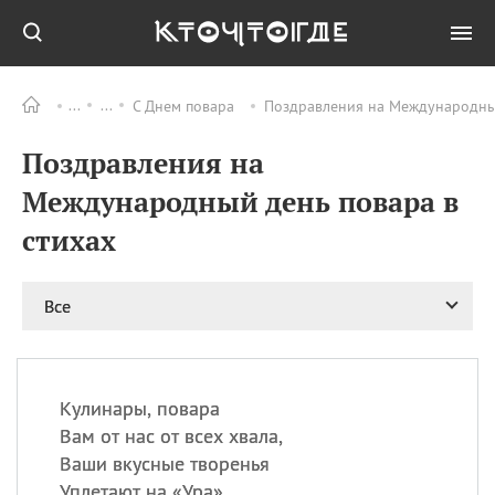
С Днем повара
Поздравления на Международный
Все
ПРАЗДНИКИ
Поздравления на
09.08
День памяти
великомученика и
Международный день повара в
целителя Пантелеимона
стихах
11.08
Рождество святителя
Николая Чудотворца
11.08
День «мусорной еды»
Все
11.08
День полета на
воздушном шарике
11.08
День Святой Клары —
покровительницы
Кулинары, повара
телевидения
Вам от нас от всех хвала,
Ваши вкусные творенья
Уплетают на «Ура».