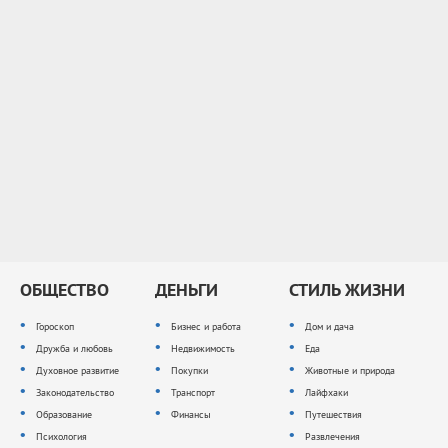
ОБЩЕСТВО
ДЕНЬГИ
СТИЛЬ ЖИЗНИ
Гороскоп
Бизнес и работа
Дом и дача
Дружба и любовь
Недвижимость
Еда
Духовное развитие
Покупки
Животные и природа
Законодательство
Транспорт
Лайфхаки
Образование
Финансы
Путешествия
Психология
Развлечения