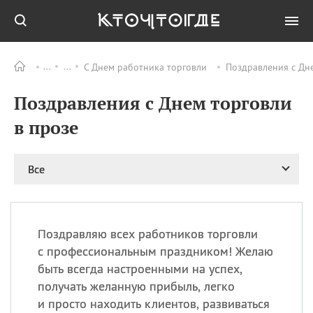
С Днем работника торговли
Поздравления с Дне
Все
ПРАЗДНИКИ
Поздравления с Днем торговли
08.08
День «Счастье
случается» (Happiness
в прозе
Happens Day)
08.08
День мира в Аугсбурге
Все
08.08
Ермолаев день
09.08
День святого
великомученика
Пантелеймона –
Поздравляю всех работников торговли
покровителя всех
врачей и целителя
с профессиональным праздником! Желаю
больных
быть всегда настроенными на успех,
09.08
День книголюбов (Book
получать желанную прибыль, легко
Lovers Day)
и просто находить клиентов, развиваться