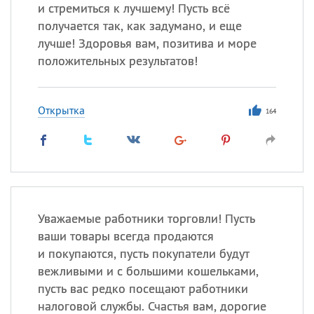
и стремиться к лучшему! Пусть всё
получается так, как задумано, и еще
Все
ИМЕНА
лучше! Здоровья вам, позитива и море
Сегодня празднуют именины
положительных результатов!
Александр
,
Макар
Открытка
164
Анна
Посмотреть значение
и
происхождение
Уважаемые работники торговли! Пусть
ваши товары всегда продаются
и покупаются, пусть покупатели будут
вежливыми и с большими кошельками,
пусть вас редко посещают работники
налоговой службы. Счастья вам, дорогие