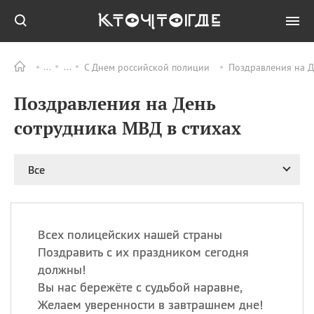
С Днем российской полиции
Поздравления на Д
Все
ПРАЗДНИКИ
Поздравления на День
09.08
День памяти
великомученика и
сотрудника МВД в стихах
целителя Пантелеимона
11.08
Рождество святителя
Николая Чудотворца
Все
11.08
День «мусорной еды»
11.08
День полета на
воздушном шарике
Всех полицейских нашей страны
11.08
День Святой Клары —
Поздравить с их праздником сегодня
покровительницы
должны!
телевидения
Вы нас бережёте с судьбой наравне,
Желаем уверенности в завтрашнем дне!