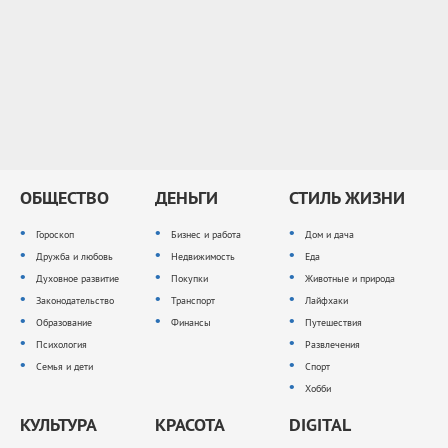
ОБЩЕСТВО
ДЕНЬГИ
СТИЛЬ ЖИЗНИ
Гороскоп
Бизнес и работа
Дом и дача
Дружба и любовь
Недвижимость
Еда
Духовное развитие
Покупки
Животные и природа
Законодательство
Транспорт
Лайфхаки
Образование
Финансы
Путешествия
Психология
Развлечения
Семья и дети
Спорт
Хобби
КУЛЬТУРА
КРАСОТА
DIGITAL