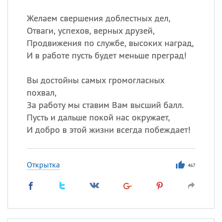
Все
ИМЕНА
Желаем свершения доблестных дел,
Сегодня празднуют именины
Отваги, успехов, верных друзей,
Продвижения по службе, высоких наград,
Герман
,
Иван
,
Клим
,
Еще
И в работе пусть будет меньше преград!
Анфиса
Вы достойны самых громогласных
похвал,
Посмотреть значение
и
За работу мы ставим Вам высший балл.
происхождение
Пусть и дальше покой нас окружает,
И добро в этой жизни всегда побеждает!
Открытка
467