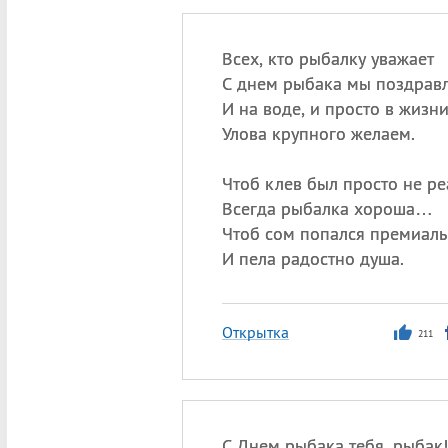
Всех, кто рыбалку уважает
С днем рыбака мы поздрав
И на воде, и просто в жизн
Улова крупного желаем.
Чтоб клев был просто не р
Всегда рыбалка хороша…
Чтоб сом попался премиал
И пела радостно душа.
Открытка
211
С Днем рыбака тебя, рыбак!