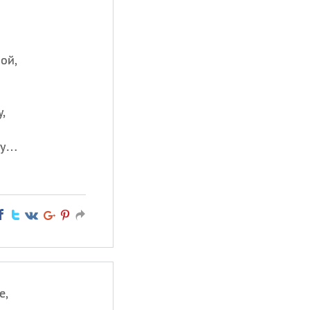
ой,
,
чу…
е,