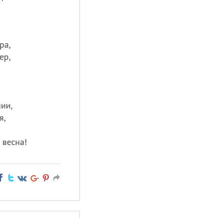
ра,
ер,
нии,
я,
 весна!