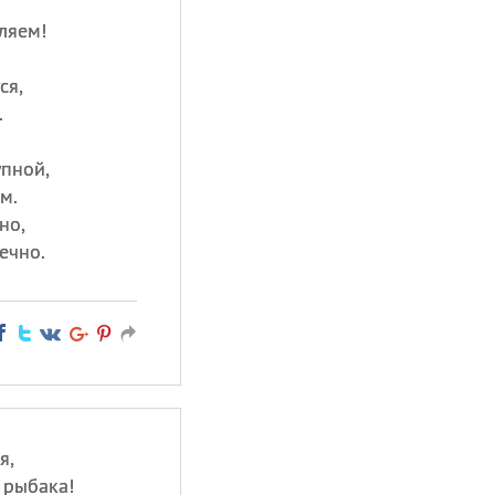
ляем!
ся,
.
упной,
м.
но,
ечно.
я,
 рыбака!