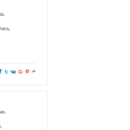
а,
лась,
.
ак.
.