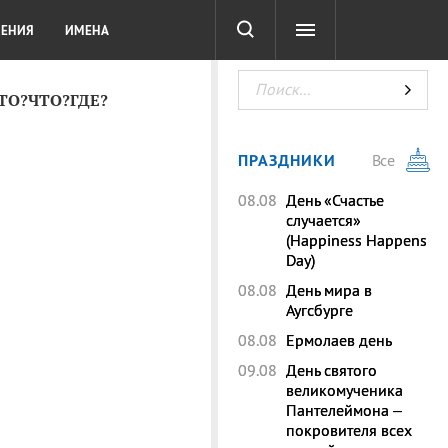
СОТА
DIGITAL
ТЕСТЫ
ЛЕНИЯ
ИМЕНА
КТО?ЧТО?ГДЕ?
ПРАЗДНИКИ
Все
08.08
День «Счастье
случается»
(Happiness Happens
Day)
08.08
День мира в
Аугсбурге
08.08
Ермолаев день
09.08
День святого
великомученика
Пантелеймона –
покровителя всех