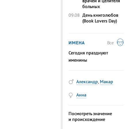
врачей и целителя
больных
09.08
День книголюбов
(Book Lovers Day)
ИМЕНА
Все
Сегодня празднуют
именины
Александр
,
Макар
Анна
Посмотреть значение
и происхождение