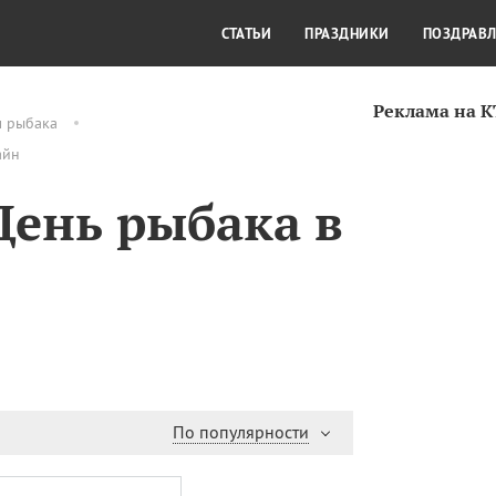
СТИЛЬ ЖИЗНИ
КУЛЬТУРА
КРА
СТАТЬИ
ПРАЗДНИКИ
ПОЗДРАВ
Реклама на 
м рыбака
айн
День рыбака в
По популярности