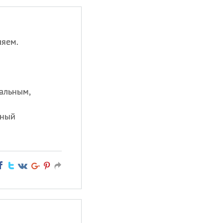
ляем.
и
еальным,
ьный