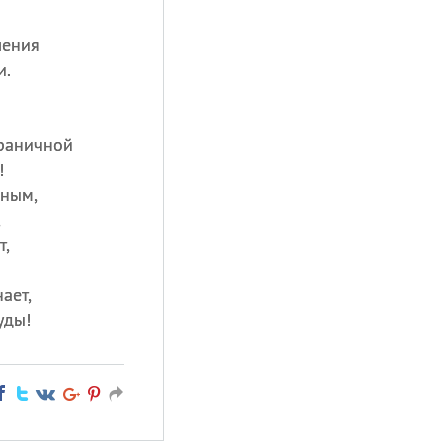
ления
и.
граничной
!
чным,
,
т,
ает,
уды!