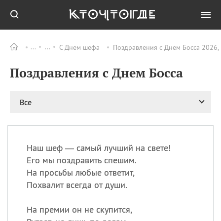
С Днем шефа
Поздравления с Днем Босса 2026,
Все
ПРАЗДНИКИ
Поздравления с Днем Босса
08.08
День «Счастье
случается» (Happiness
Happens Day)
Все
08.08
День мира в Аугсбурге
08.08
Ермолаев день
09.08
День святого
великомученика
Наш шеф — самый лучший на свете!
Пантелеймона –
Его мы поздравить спешим.
покровителя всех
На просьбы любые ответит,
врачей и целителя
Похвалит всегда от души.
больных
09.08
День книголюбов (Book
На премии он не скупится,
Lovers Day)