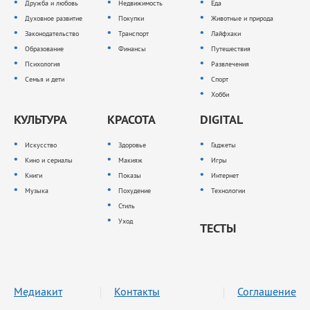
Дружба и любовь
Недвижимость
Еда
Духовное развитие
Покупки
Животные и природа
Законодательство
Транспорт
Лайфхаки
Образование
Финансы
Путешествия
Психология
Развлечения
Семья и дети
Спорт
Хобби
КУЛЬТУРА
КРАСОТА
DIGITAL
Искусство
Здоровье
Гаджеты
Кино и сериалы
Макияж
Игры
Книги
Показы
Интернет
Музыка
Похудение
Технологии
Стиль
Уход
ТЕСТЫ
Медиакит
Контакты
Соглашение