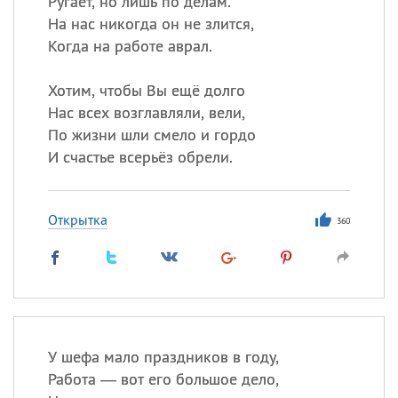
Ругает, но лишь по делам.
На нас никогда он не злится,
Все
ИМЕНА
Когда на работе аврал.
Сегодня празднуют именины
Хотим, чтобы Вы ещё долго
Нас всех возглавляли, вели,
Александр
,
Макар
По жизни шли смело и гордо
И счастье всерьёз обрели.
Анна
Открытка
Посмотреть значение
и
360
происхождение
У шефа мало праздников в году,
Работа — вот его большое дело,