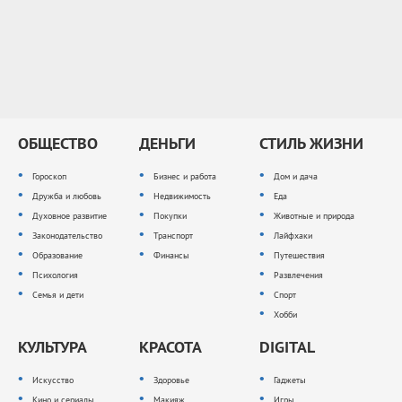
ОБЩЕСТВО
ДЕНЬГИ
СТИЛЬ ЖИЗНИ
Гороскоп
Бизнес и работа
Дом и дача
Дружба и любовь
Недвижимость
Еда
Духовное развитие
Покупки
Животные и природа
Законодательство
Транспорт
Лайфхаки
Образование
Финансы
Путешествия
Психология
Развлечения
Семья и дети
Спорт
Хобби
КУЛЬТУРА
КРАСОТА
DIGITAL
Искусство
Здоровье
Гаджеты
Кино и сериалы
Макияж
Игры