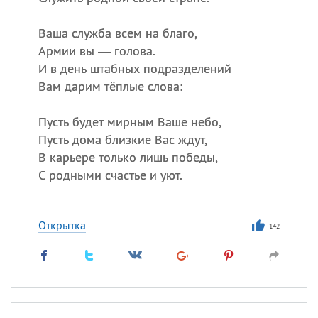
Ваша служба всем на благо,
Все
ИМЕНА
Армии вы — голова.
И в день штабных подразделений
Сегодня празднуют именины
Вам дарим тёплые слова:
Анатолий
, Афанасий,
Борис
Пусть будет мирным Ваше небо,
,
Еще
Пусть дома близкие Вас ждут,
В карьере только лишь победы,
Кристина
С родными счастье и уют.
Посмотреть значение
и
происхождение
Открытка
142