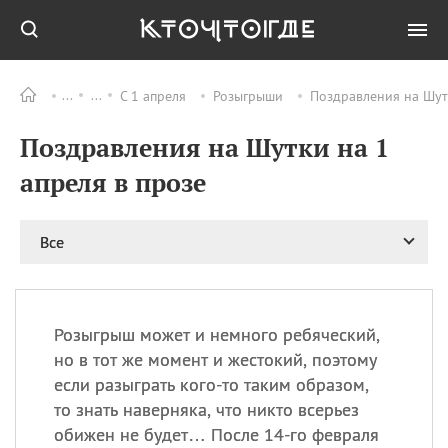
С 1 апреля
Розыгрыши
Поздравления на Шутк
Все
ПРАЗДНИКИ
Поздравления на Шутки на 1
09.08
День памяти жертв
атомной
апреля в прозе
бомбардировки
Нагасаки
09.08
День переплетов
Все
09.08
Национальный женский
день
09.08
Национальный день
Розыгрыш может и немного ребяческий,
рисового пудинга
но в тот же момент и жестокий, поэтому
09.08
День Дымняшки
если разыграть кого-то таким образом,
(Smokey Bear Day)
то знать наверняка, что никто всерьез
обижен не будет… После 14-го февраля