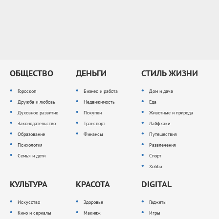
ОБЩЕСТВО
ДЕНЬГИ
СТИЛЬ ЖИЗНИ
Гороскоп
Бизнес и работа
Дом и дача
Дружба и любовь
Недвижимость
Еда
Духовное развитие
Покупки
Животные и природа
Законодательство
Транспорт
Лайфхаки
Образование
Финансы
Путешествия
Психология
Развлечения
Семья и дети
Спорт
Хобби
КУЛЬТУРА
КРАСОТА
DIGITAL
Искусство
Здоровье
Гаджеты
Кино и сериалы
Макияж
Игры