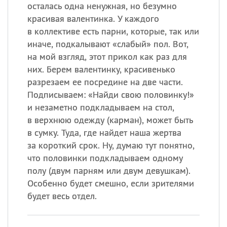
Все
ИМЕНА
осталась одна ненужная, но безумно
красивая валентинка. У каждого
Сегодня празднуют именины
в коллективе есть парни, которые, так или
иначе, подкалывают «слабый» пол. Вот,
Сергей
, Теодор,
Федор
на мой взгляд, этот прикол как раз для
них. Берем валентинку, красивенько
Посмотреть значение
и
происхождение
разрезаем ее посредине на две части.
Подписываем: «Найди свою половинку!»
и незаметно подкладываем на стол,
в верхнюю одежду (карман), может быть
в сумку. Туда, где найдет наша жертва
за короткий срок. Ну, думаю тут понятно,
что половинки подкладываем одному
полу (двум парням или двум девушкам).
Особенно будет смешно, если зрителями
будет весь отдел.