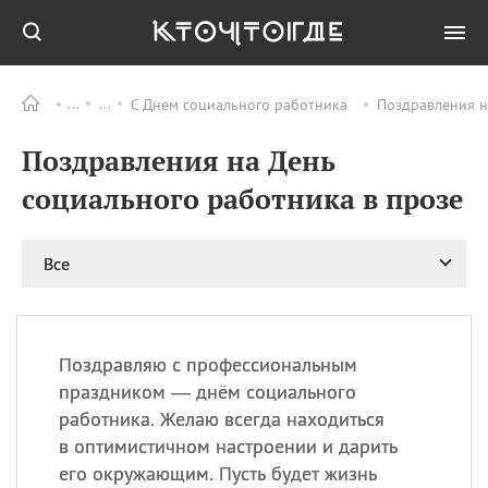
С Днем социального работника
Поздравления н
Все
ПРАЗДНИКИ
Поздравления на День
09.08
День памяти
великомученика и
социального работника в прозе
целителя Пантелеимона
11.08
Рождество святителя
Николая Чудотворца
Все
11.08
День «мусорной еды»
11.08
День полета на
воздушном шарике
Поздравляю с профессиональным
11.08
День Святой Клары —
праздником — днём социального
покровительницы
работника. Желаю всегда находиться
телевидения
в оптимистичном настроении и дарить
его окружающим. Пусть будет жизнь