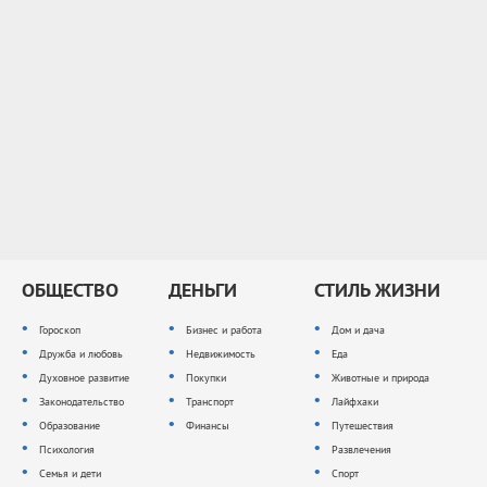
ОБЩЕСТВО
ДЕНЬГИ
СТИЛЬ ЖИЗНИ
Гороскоп
Бизнес и работа
Дом и дача
Дружба и любовь
Недвижимость
Еда
Духовное развитие
Покупки
Животные и природа
Законодательство
Транспорт
Лайфхаки
Образование
Финансы
Путешествия
Психология
Развлечения
Семья и дети
Спорт