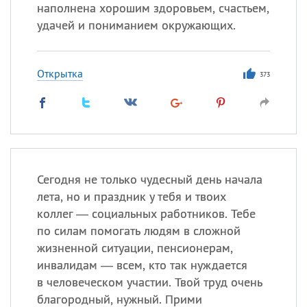
Все
ИМЕНА
наполнена хорошим здоровьем, счастьем,
удачей и пониманием окружающих.
Сегодня празднуют именины
Герман
,
Иван
,
Клим
,
Еще
Открытка
373
Анфиса
Посмотреть значение
и
происхождение
Сегодня не только чудесный день начала
лета, но и праздник у тебя и твоих
коллег — социальных работников. Тебе
по силам помогать людям в сложной
жизненной ситуации, пенсионерам,
инвалидам — всем, кто так нуждается
в человеческом участии. Твой труд очень
благородный, нужный. Прими