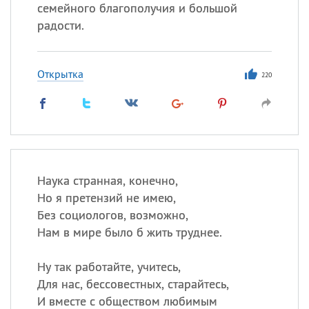
семейного благополучия и большой
радости.
Все
ИМЕНА
Сегодня празднуют именины
Открытка
220
Александр
,
Макар
Анна
Посмотреть значение
и
Наука странная, конечно,
происхождение
Но я претензий не имею,
Без социологов, возможно,
Нам в мире было б жить труднее.
Ну так работайте, учитесь,
Для нас, бессовестных, старайтесь,
И вместе с обществом любимым