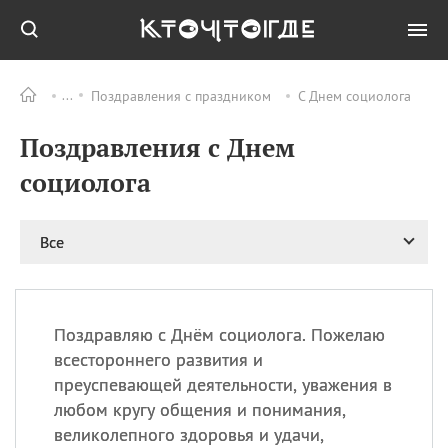
Поздравления с праздником
С Днем социолога
Все
ПРАЗДНИКИ
Поздравления с Днем
08.08
День «Счастье
случается» (Happiness
социолога
Happens Day)
08.08
День мира в Аугсбурге
Все
08.08
Ермолаев день
09.08
День святого
великомученика
Пантелеймона –
Поздравляю с Днём социолога. Пожелаю
покровителя всех
врачей и целителя
всестороннего развития и
больных
преуспевающей деятельности, уважения в
09.08
День книголюбов (Book
любом кругу общения и понимания,
Lovers Day)
великолепного здоровья и удачи,