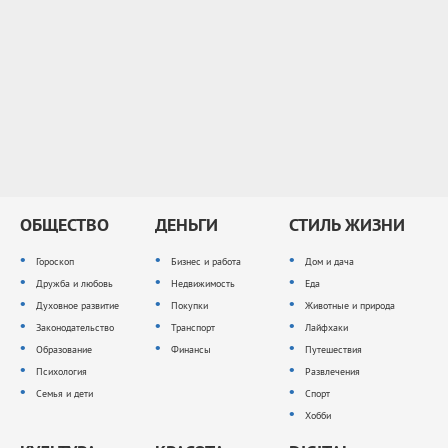
ОБЩЕСТВО
ДЕНЬГИ
СТИЛЬ ЖИЗНИ
Гороскоп
Бизнес и работа
Дом и дача
Дружба и любовь
Недвижимость
Еда
Духовное развитие
Покупки
Животные и природа
Законодательство
Транспорт
Лайфхаки
Образование
Финансы
Путешествия
Психология
Развлечения
Семья и дети
Спорт
Хобби