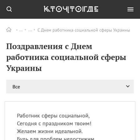
С Днем работника социальной сферы Украины
Все
ПРАЗДНИКИ
Поздравления с Днем
09.08
День памяти жертв
атомной
работника социальной сферы
бомбардировки
Нагасаки
Украины
09.08
День переплетов
09.08
Национальный женский
Все
день
09.08
Национальный день
рисового пудинга
09.08
День Дымняшки
Работник сферы социальной,
(Smokey Bear Day)
Сегодня с праздником твоим!
Желаем жизни идеальной.
Будь для проблем недостижим.