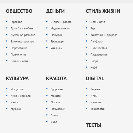
ОБЩЕСТВО
ДЕНЬГИ
СТИЛЬ ЖИЗНИ
Гороскоп
Бизнес и работа
Дом и дача
Дружба и любовь
Недвижимость
Еда
Духовное развитие
Покупки
Животные и природа
Законодательство
Транспорт
Лайфхаки
Образование
Финансы
Путешествия
Психология
Развлечения
Семья и дети
Спорт
Хобби
КУЛЬТУРА
КРАСОТА
DIGITAL
Искусство
Здоровье
Гаджеты
Кино и сериалы
Макияж
Игры
Книги
Показы
Интернет
Музыка
Похудение
Технологии
Стиль
Уход
ТЕСТЫ