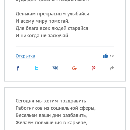
Все
ИМЕНА
Сегодня празднуют именины
Денькам прекрасным улыбайся
И всему миру помогай.
Для блага всех людей старайся
Сергей
, Теодор,
Федор
И никогда не заскучай!
Посмотреть значение
и
происхождение
Открытка
159
Сегодня мы хотим поздравить
Работников из социальной сферы,
Весельем ваши дни разбавить,
Желаем повышения в карьере,