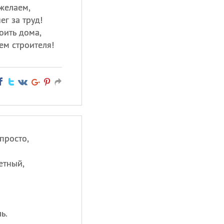
желаем,
г за труд!
оить дома,
ем строителя!
просто,
етный,
ь.