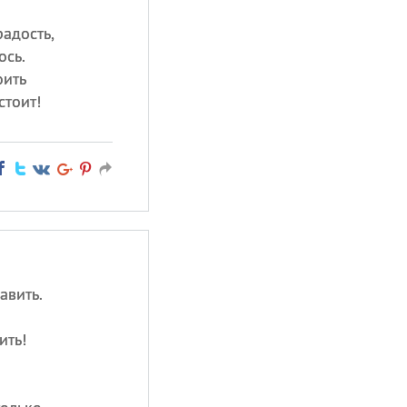
радость,
ось.
оить
стоит!
авить.
ить!