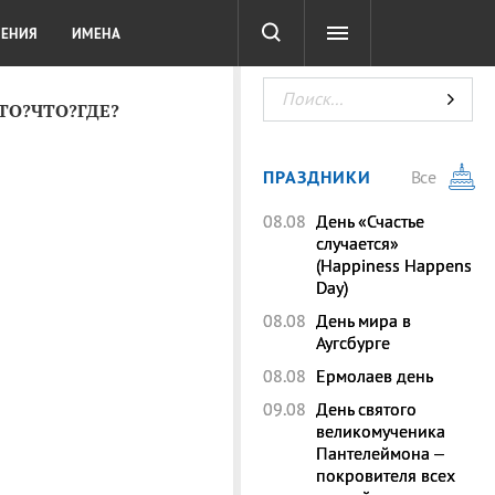
СОТА
DIGITAL
ТЕСТЫ
ЛЕНИЯ
ИМЕНА
КТО?ЧТО?ГДЕ?
ПРАЗДНИКИ
Все
08.08
День «Счастье
случается»
(Happiness Happens
Day)
08.08
День мира в
Аугсбурге
08.08
Ермолаев день
09.08
День святого
великомученика
Пантелеймона –
покровителя всех