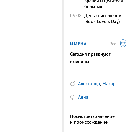
врачей и целителя
больных
09.08
День книголюбов
(Book Lovers Day)
ИМЕНА
Все
Сегодня празднуют
именины
Александр
,
Макар
Анна
Посмотреть значение
и происхождение