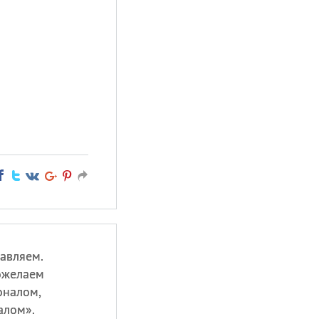
авляем.
ожелаем
оналом,
алом».