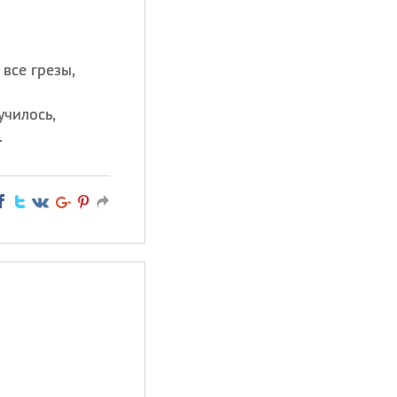
 все грезы,
училось,
.