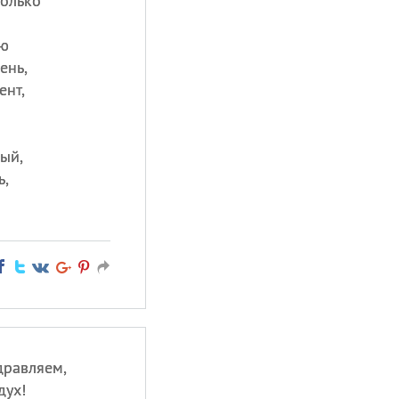
только
аю
ень,
ент,
ый,
ь,
дравляем,
дух!