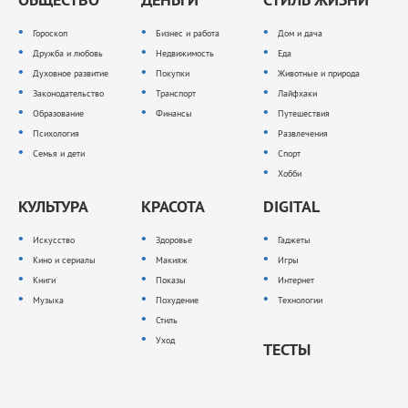
Гороскоп
Бизнес и работа
Дом и дача
Дружба и любовь
Недвижимость
Еда
Духовное развитие
Покупки
Животные и природа
Законодательство
Транспорт
Лайфхаки
Образование
Финансы
Путешествия
Психология
Развлечения
Семья и дети
Спорт
Хобби
КУЛЬТУРА
КРАСОТА
DIGITAL
Искусство
Здоровье
Гаджеты
Кино и сериалы
Макияж
Игры
Книги
Показы
Интернет
Музыка
Похудение
Технологии
Стиль
Уход
ТЕСТЫ