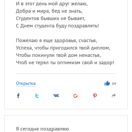
И в этот день мой друг желаю,
Добра и мира, бед не знать,
Все
ИМЕНА
Студентов бывших не бывает,
Сегодня празднуют именины
С Днем студента буду поздравлять!
Пожелаю я еще здоровья, счастья,
Александр
,
Макар
Успеха, чтобы пригодился твой диплом,
Анна
Чтобы покинули твой дом ненастья,
Чтоб не терял ты оптимизм свой и задор!
Посмотреть значение
и
происхождение
Открытка
269
Я сегодня поздравляю