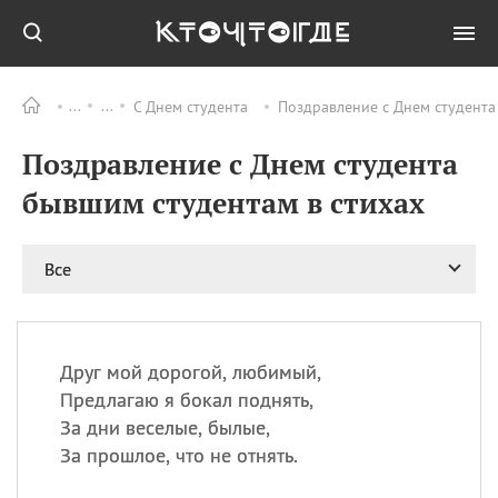
С Днем студента
Поздравление с Днем студента
Все
ПРАЗДНИКИ
Поздравление с Днем студента
08.08
День «Счастье
случается» (Happiness
бывшим студентам в стихах
Happens Day)
08.08
День мира в Аугсбурге
Все
08.08
Ермолаев день
09.08
День святого
великомученика
Пантелеймона –
Друг мой дорогой, любимый,
покровителя всех
врачей и целителя
Предлагаю я бокал поднять,
больных
За дни веселые, былые,
09.08
День книголюбов (Book
За прошлое, что не отнять.
Lovers Day)