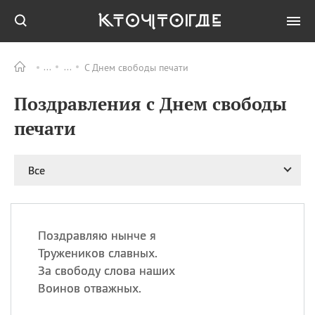
С Днем свободы печати
Все
ПРАЗДНИКИ
Поздравления с Днем свободы
09.08
День памяти жертв
атомной
печати
бомбардировки
Нагасаки
09.08
День переплетов
Все
09.08
Национальный женский
день
09.08
Национальный день
Поздравляю нынче я
рисового пудинга
Тружеников славных.
09.08
День Дымняшки
За свободу слова наших
(Smokey Bear Day)
Воинов отважных.