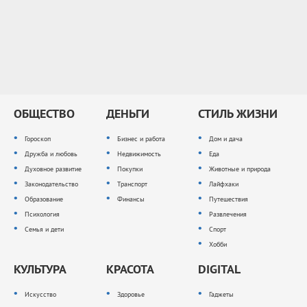
ОБЩЕСТВО
ДЕНЬГИ
СТИЛЬ ЖИЗНИ
Гороскоп
Бизнес и работа
Дом и дача
Дружба и любовь
Недвижимость
Еда
Духовное развитие
Покупки
Животные и природа
Законодательство
Транспорт
Лайфхаки
Образование
Финансы
Путешествия
Психология
Развлечения
Семья и дети
Спорт
Хобби
КУЛЬТУРА
КРАСОТА
DIGITAL
Искусство
Здоровье
Гаджеты