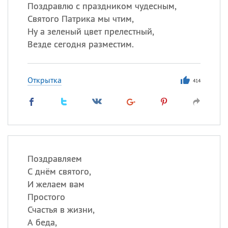
Поздравлю с праздником чудесным,
Святого Патрика мы чтим,
Ну а зеленый цвет прелестный,
Все
ИМЕНА
Везде сегодня разместим.
Сегодня празднуют именины
Открытка
Анатолий
, Афанасий,
Борис
414
,
Еще
Кристина
Посмотреть значение
и
Поздравляем
происхождение
С днём святого,
И желаем вам
Простого
Счастья в жизни,
А беда,