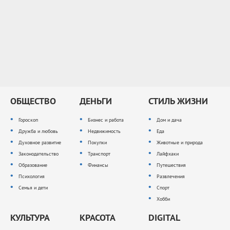
ОБЩЕСТВО
ДЕНЬГИ
СТИЛЬ ЖИЗНИ
Гороскоп
Бизнес и работа
Дом и дача
Дружба и любовь
Недвижимость
Еда
Духовное развитие
Покупки
Животные и природа
Законодательство
Транспорт
Лайфхаки
Образование
Финансы
Путешествия
Психология
Развлечения
Семья и дети
Спорт
Хобби
КУЛЬТУРА
КРАСОТА
DIGITAL