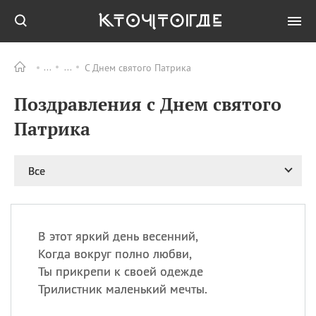
С Днем святого Патрика
Все
ПРАЗДНИКИ
Поздравления с Днем святого
06.08
Преображение
Господне у западных
Патрика
христиан
06.08
День памяти
благоверных князей
Все
Бориса и Глеба, во
святом Крещении
Романа и Давида
07.08
День ассирийских
В этот яркий день весенний,
мучеников
Когда вокруг полно любви,
07.08
Национальный день
Ты прикрепи к своей одежде
маяка
Трилистник маленький мечты.
07.08
Годовщина битвы при
Бояка