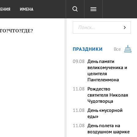
СОТА
DIGITAL
ТЕСТЫ
ЛЕНИЯ
ИМЕНА
КТО?ЧТО?ГДЕ?
ПРАЗДНИКИ
Все
09.08
День памяти
великомученика и
целителя
Пантелеимона
11.08
Рождество
святителя Николая
Чудотворца
11.08
День «мусорной
еды»
11.08
День полета на
воздушном шарике