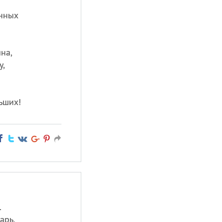
енных
на,
у,
ьших!
.
арь,