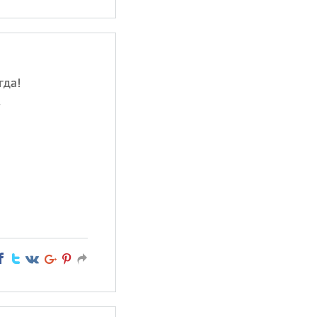
гда!
,