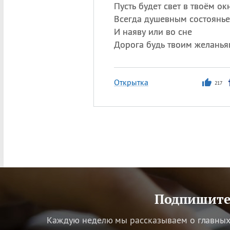
Пусть будет свет в твоём ок
Всегда душевным состоянье
И наяву или во сне
Дорога будь твоим желанья
Открытка
217
Подпишитес
Каждую неделю мы рассказываем о главных 