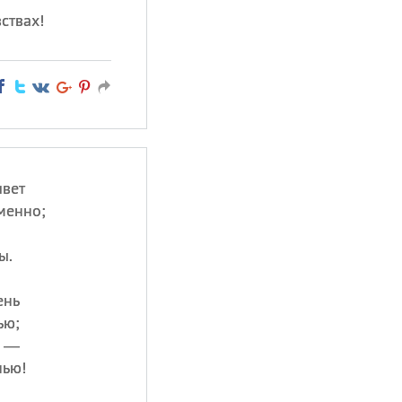
ствах!
ивет
менно;
ы.
ень
ью;
ь —
нью!