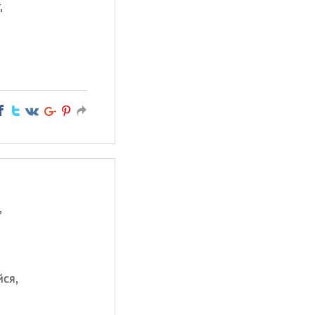
,
,
йся,