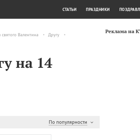
СТИЛЬ ЖИЗНИ
КУЛЬТУРА
КРА
СТАТЬИ
ПРАЗДНИКИ
ПОЗДРАВ
Реклама на 
 святого Валентина
Другу
у на 14
По популярности