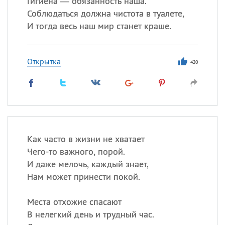
Гигиена — обязанность наша.
Все
ИМЕНА
Соблюдаться должна чистота в туалете,
Сегодня празднуют именины
И тогда весь наш мир станет краше.
Сергей
, Теодор,
Федор
Открытка
420
Посмотреть значение
и
происхождение
Как часто в жизни не хватает
Чего-то важного, порой.
И даже мелочь, каждый знает,
Нам может принести покой.
Места отхожие спасают
В нелегкий день и трудный час.