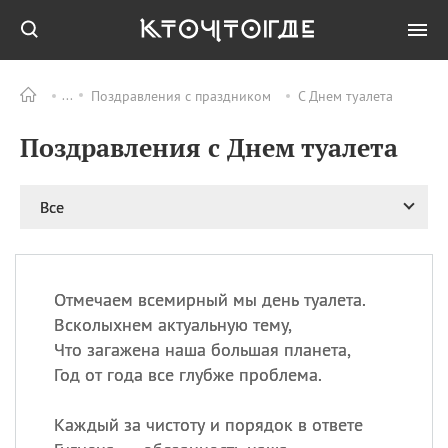
Поздравления с праздником
С Днем туалета
Все
ПРАЗДНИКИ
Поздравления с Днем туалета
09.08
День памяти жертв
атомной
бомбардировки
Нагасаки
Все
09.08
День переплетов
09.08
Национальный женский
день
Отмечаем всемирный мы день туалета.
09.08
Национальный день
Всколыхнем актуальную тему,
рисового пудинга
Что загажена наша большая планета,
09.08
День Дымняшки
Год от года все глубже проблема.
(Smokey Bear Day)
Каждый за чистоту и порядок в ответе