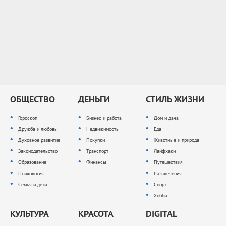
ОБЩЕСТВО
ДЕНЬГИ
СТИЛЬ ЖИЗНИ
Гороскоп
Бизнес и работа
Дом и дача
Дружба и любовь
Недвижимость
Еда
Духовное развитие
Покупки
Животные и природа
Законодательство
Транспорт
Лайфхаки
Образование
Финансы
Путешествия
Психология
Развлечения
Семья и дети
Спорт
Хобби
КУЛЬТУРА
КРАСОТА
DIGITAL