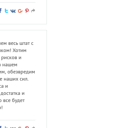
ем весь штат с
ком! Хотим
 рисков и
в нашем
им, обезвредим
е наших сил.
са и
достатка и
о все будет
!