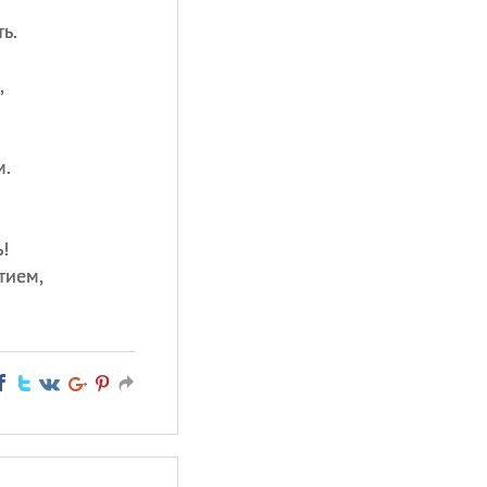
ь.
,
м.
!
тием,