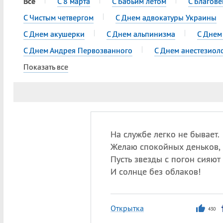
Все
С 8 марта
С Бабьим летом
С Благов
С Чистым четвергом
С Днем адвокатуры Украины
С Днем акушерки
С Днем альпинизма
С Днем
С Днем Андрея Первозванного
С Днем анестезиол
Показать все
На службе легко не бывает.
Желаю спокойных деньков,
Пусть звезды с погон сияют
И солнце без облаков!
Открытка
430