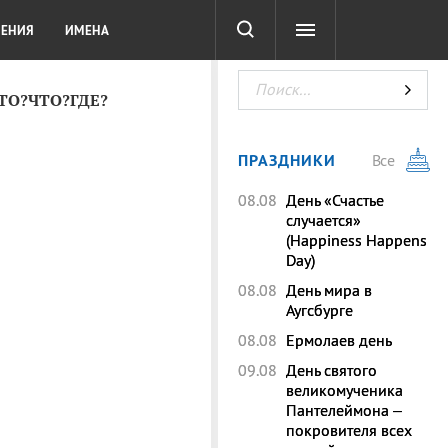
СОТА
DIGITAL
ТЕСТЫ
ЛЕНИЯ
ИМЕНА
КТО?ЧТО?ГДЕ?
ПРАЗДНИКИ
Все
08.08
День «Счастье
случается»
(Happiness Happens
Day)
08.08
День мира в
Аугсбурге
08.08
Ермолаев день
09.08
День святого
великомученика
Пантелеймона –
покровителя всех