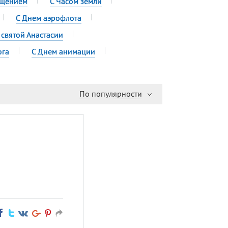
ещением
С Часом земли
С Днем аэрофлота
 святой Анастасии
ога
С Днем анимации
По популярности