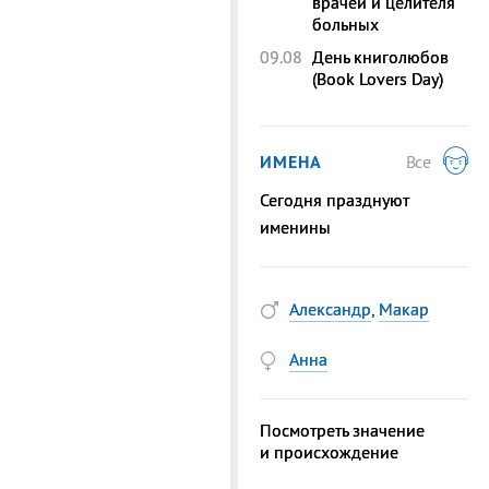
врачей и целителя
больных
09.08
День книголюбов
(Book Lovers Day)
ИМЕНА
Все
Сегодня празднуют
именины
Александр
,
Макар
Анна
Посмотреть значение
и происхождение