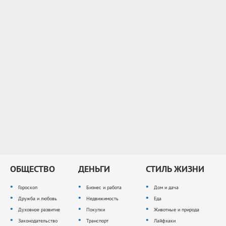
ОБЩЕСТВО
ДЕНЬГИ
СТИЛЬ ЖИЗНИ
Гороскоп
Бизнес и работа
Дом и дача
Дружба и любовь
Недвижимость
Еда
Духовное развитие
Покупки
Животные и природа
Законодательство
Транспорт
Лайфхаки