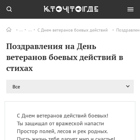
С Днем ветеранов боевых действий
Поздравлени
Все
ПРАЗДНИКИ
Поздравления на День
11.08
Рождество святителя
Николая Чудотворца
ветеранов боевых действий в
11.08
День «мусорной еды»
стихах
11.08
День полета на
воздушном шарике
12.08
Курбан Байрам —
Все
праздник
жертвоприношения
12.08
День
Военно‑воздушных сил
С Днем ветеранов действий боевых!
(День ВВС) РФ
Ты защищал от вражеской напасти
Простор полей, лесов и рек родных.
Пусть жизнь тебе дарует мир и счастье!