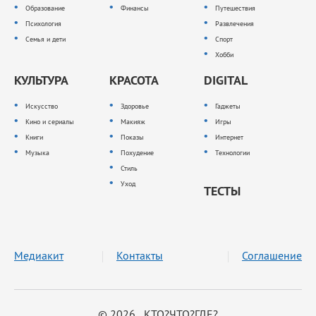
Образование
Финансы
Путешествия
Психология
Развлечения
Семья и дети
Спорт
Хобби
КУЛЬТУРА
КРАСОТА
DIGITAL
Искусство
Здоровье
Гаджеты
Кино и сериалы
Макияж
Игры
Книги
Показы
Интернет
Музыка
Похудение
Технологии
Стиль
Уход
ТЕСТЫ
Медиакит
Контакты
Соглашение
© 2026 КТО?ЧТО?ГДЕ?