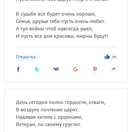
Все
ИМЕНА
Сегодня празднуют именины
В судьбе все будет очень хорошо,
Семья, друзья тебя пусть очень любят.
А гул войны чтоб навсегда ушел,
Акакий
,
Василий
,
Иван
,
И пусть все дни красивы, мирны будут!
Еще
Алена
,
Анастасия
,
Открытка
Антонина
,
Еще
290
Посмотреть значение
и
происхождение
День сегодня полон гордости, отваги,
В воздухе почтение царит,
Надевая китель с орденами,
Ветеран, по своему грустит.