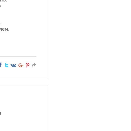
?
,
лем.
я