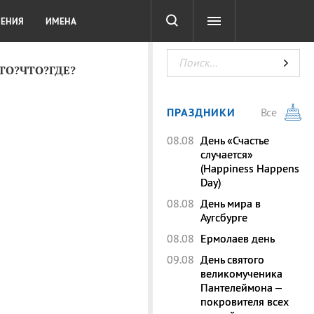
СОТА
DIGITAL
ТЕСТЫ
ЛЕНИЯ
ИМЕНА
КТО?ЧТО?ГДЕ?
ПРАЗДНИКИ
Все
08.08
День «Счастье
случается»
(Happiness Happens
Day)
08.08
День мира в
Аугсбурге
08.08
Ермолаев день
09.08
День святого
великомученика
Пантелеймона –
покровителя всех