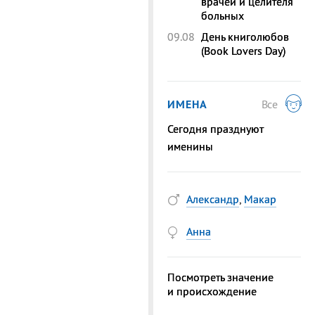
врачей и целителя
больных
09.08
День книголюбов
(Book Lovers Day)
ИМЕНА
Все
Сегодня празднуют
именины
Александр
,
Макар
Анна
Посмотреть значение
и происхождение