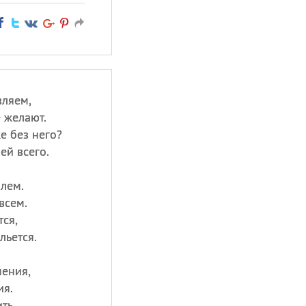
вляем,
е желают.
е без него?
ей всего.
блем.
всем.
тся,
льется.
ения,
ия.
ть,