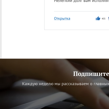
Нелегкий долг вам исполнят
Открытка
455
Подпишитес
Каждую неделю мы рассказываем о главных 