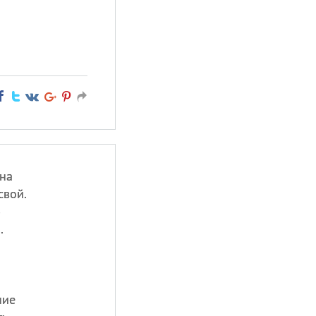
на
свой.
ю
.
ние