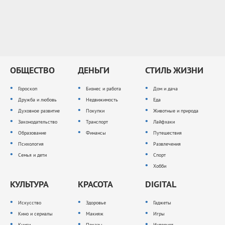
ОБЩЕСТВО
ДЕНЬГИ
СТИЛЬ ЖИЗНИ
Гороскоп
Бизнес и работа
Дом и дача
Дружба и любовь
Недвижимость
Еда
Духовное развитие
Покупки
Животные и природа
Законодательство
Транспорт
Лайфхаки
Образование
Финансы
Путешествия
Психология
Развлечения
Семья и дети
Спорт
Хобби
КУЛЬТУРА
КРАСОТА
DIGITAL
Искусство
Здоровье
Гаджеты
Кино и сериалы
Макияж
Игры
Книги
Показы
Интернет