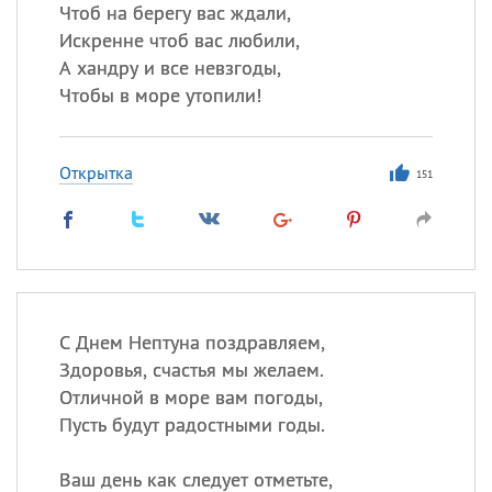
Чтоб на берегу вас ждали,
Искренне чтоб вас любили,
Все
ИМЕНА
А хандру и все невзгоды,
Сегодня празднуют именины
Чтобы в море утопили!
Александр
,
Макар
Открытка
151
Анна
Посмотреть значение
и
происхождение
С Днем Нептуна поздравляем,
Здоровья, счастья мы желаем.
Отличной в море вам погоды,
Пусть будут радостными годы.
Ваш день как следует отметьте,