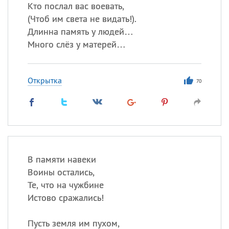
Все
ИМЕНА
Кто послал вас воевать,
(
Чтоб им света не видать!).
Сегодня празднуют именины
Длинна память у людей…
Много слёз у матерей…
Сергей
, Теодор,
Федор
Посмотреть значение
и
Открытка
происхождение
70
В памяти навеки
Воины остались,
Те, что на чужбине
Истово сражались!
Пусть земля им пухом,