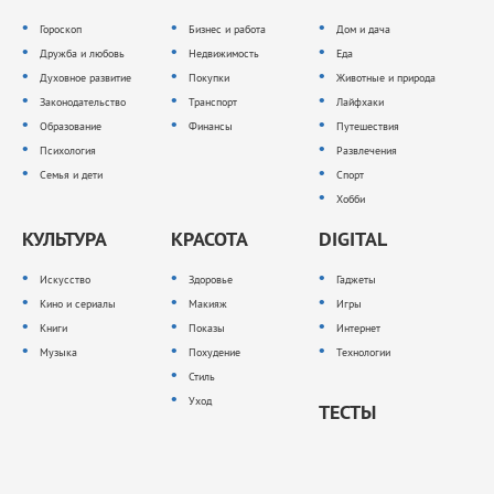
Гороскоп
Бизнес и работа
Дом и дача
Дружба и любовь
Недвижимость
Еда
Духовное развитие
Покупки
Животные и природа
Законодательство
Транспорт
Лайфхаки
Образование
Финансы
Путешествия
Психология
Развлечения
Семья и дети
Спорт
Хобби
КУЛЬТУРА
КРАСОТА
DIGITAL
Искусство
Здоровье
Гаджеты
Кино и сериалы
Макияж
Игры
Книги
Показы
Интернет
Музыка
Похудение
Технологии
Стиль
Уход
ТЕСТЫ