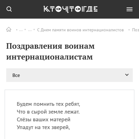
С Днем памяти воинов интернационалистов
Поз
Все
ПРАЗДНИКИ
Поздравления воинам
09.08
День памяти жертв
атомной
интернационалистам
бомбардировки
Нагасаки
09.08
День переплетов
Все
09.08
Национальный женский
день
09.08
Национальный день
Будем помнить тех ребят,
рисового пудинга
Что в сырой земле лежат.
09.08
День Дымняшки
Слёзы ваших матерей
(Smokey Bear Day)
Упадут на тех зверей,