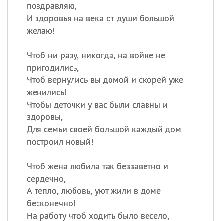
поздравляю,
И здоровья на века от души большой
Все
ИМЕНА
желаю!
Сегодня празднуют именины
Чтоб ни разу, никогда, на войне не
пригодились,
Александр
,
Макар
Чтоб вернулись вы домой и скорей уже
Анна
женились!
Чтобы деточки у вас были славны и
здоровы,
Посмотреть значение
и
Для семьи своей большой каждый дом
происхождение
построил новый!
Чтоб жена любила так беззаветно и
сердечно,
А тепло, любовь, уют жили в доме
бесконечно!
На работу чтоб ходить было весело,