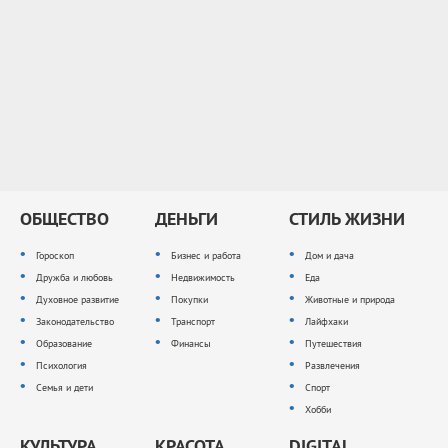
ОБЩЕСТВО
ДЕНЬГИ
СТИЛЬ ЖИЗНИ
Гороскоп
Бизнес и работа
Дом и дача
Дружба и любовь
Недвижимость
Еда
Духовное развитие
Покупки
Животные и природа
Законодательство
Транспорт
Лайфхаки
Образование
Финансы
Путешествия
Психология
Развлечения
Семья и дети
Спорт
Хобби
КУЛЬТУРА
КРАСОТА
DIGITAL