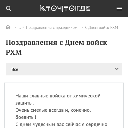
Поздравления с праздником
С Днем войск РХМ
Все
ПРАЗДНИКИ
Поздравления с Днем войск
08.08
День «Счастье
случается» (Happiness
РХМ
Happens Day)
08.08
День мира в Аугсбурге
Все
08.08
Ермолаев день
09.08
День святого
великомученика
Пантелеймона –
Наши славные войска от химической
покровителя всех
врачей и целителя
защиты,
больных
Очень смелые всегда и, конечно,
09.08
День книголюбов (Book
боевиты!
Lovers Day)
С днем чудесным вас сейчас я сердечно