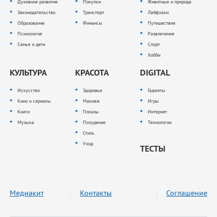
Духовное развитие
Покупки
Животные и природа
Законодательство
Транспорт
Лайфхаки
Образование
Финансы
Путешествия
Психология
Развлечения
Семья и дети
Спорт
Хобби
КУЛЬТУРА
КРАСОТА
DIGITAL
Искусство
Здоровье
Гаджеты
Кино и сериалы
Макияж
Игры
Книги
Показы
Интернет
Музыка
Похудение
Технологии
Стиль
Уход
ТЕСТЫ
Медиакит
Контакты
Соглашение