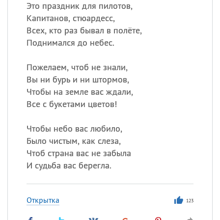
Это праздник для пилотов,
Капитанов, стюардесс,
Всех, кто раз бывал в полёте,
Все
ИМЕНА
Поднимался до небес.
Сегодня празднуют именины
Пожелаем, чтоб не знали,
Анатолий
, Афанасий,
Борис
Вы ни бурь и ни штормов,
,
Еще
Чтобы на земле вас ждали,
Все с букетами цветов!
Кристина
Чтобы небо вас любило,
Было чистым, как слеза,
Посмотреть значение
и
Чтоб страна вас не забыла
происхождение
И судьба вас берегла.
Открытка
123