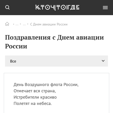
С Днем авиации России
Все
ПРАЗДНИКИ
Поздравления с Днем авиации
06.08
Преображение
Господне у западных
России
христиан
06.08
День памяти
благоверных князей
Все
Бориса и Глеба, во
святом Крещении
Романа и Давида
07.08
День ассирийских
День Воздушного флота России,
мучеников
Отмечает вся страна,
07.08
Национальный день
Истребители красиво
маяка
Полетят на небеса.
07.08
Годовщина битвы при
Бояка