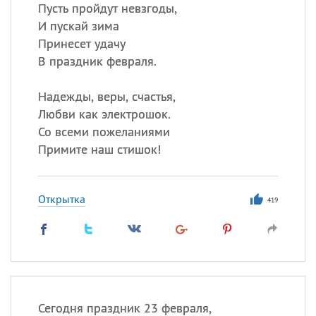
Все
ИМЕНА
Пусть пройдут невзгоды,
И пускай зима
Сегодня празднуют именины
Принесет удачу
В праздник февраля.
Герман
,
Иван
,
Клим
,
Еще
Надежды, веры, счастья,
Анфиса
Любви как электрошок.
Со всеми пожеланиями
Посмотреть значение
и
Примите наш стишок!
происхождение
Открытка
419
Сегодня праздник 23 февраля,