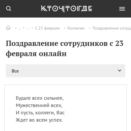
С 23 февраля
Коллегам
Поздравление сотру
Все
ПРАЗДНИКИ
Поздравление сотрудников с 23
09.08
День памяти
великомученика и
февраля онлайн
целителя Пантелеимона
11.08
Рождество святителя
Николая Чудотворца
Все
11.08
День «мусорной еды»
11.08
День полета на
воздушном шарике
Будьте всех сильнее,
11.08
День Святой Клары —
Мужественней всех,
покровительницы
И пусть, коллеги, Вас
телевидения
Ждет во всем успех.