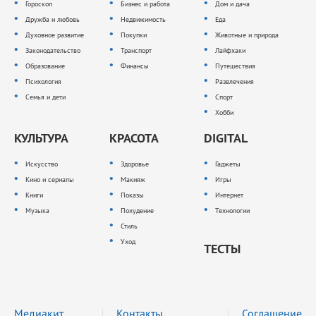
Гороскоп
Бизнес и работа
Дом и дача
Дружба и любовь
Недвижимость
Еда
Духовное развитие
Покупки
Животные и природа
Законодательство
Транспорт
Лайфхаки
Образование
Финансы
Путешествия
Психология
Развлечения
Семья и дети
Спорт
Хобби
КУЛЬТУРА
КРАСОТА
DIGITAL
Искусство
Здоровье
Гаджеты
Кино и сериалы
Макияж
Игры
Книги
Показы
Интернет
Музыка
Похудение
Технологии
Стиль
Уход
ТЕСТЫ
Медиакит
Контакты
Соглашение