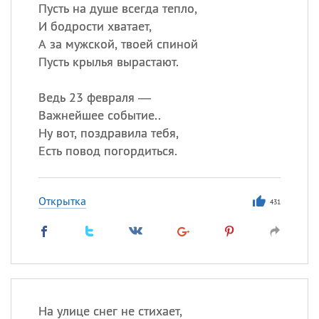
Пусть на душе всегда тепло,
И бодрости хватает,
Все
ИМЕНА
А за мужской, твоей спиной
Сегодня празднуют именины
Пусть крылья вырастают.
Ведь 23 февраля —
Александр
,
Макар
Важнейшее событие..
Анна
Ну вот, поздравила тебя,
Есть повод погордиться.
Посмотреть значение
и
происхождение
Открытка
431
На улице снег не стихает,