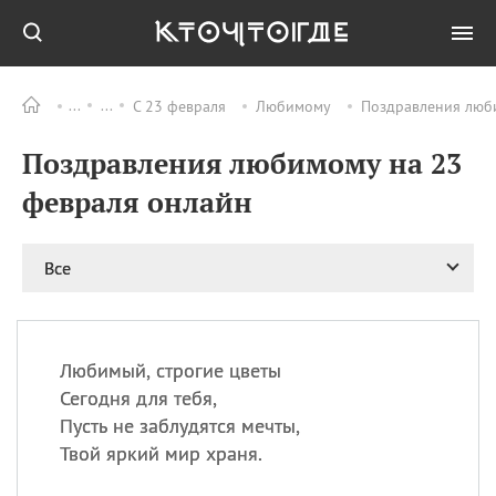
С 23 февраля
Любимому
Поздравления люб
Все
ПРАЗДНИКИ
Поздравления любимому на 23
08.08
День «Счастье
случается» (Happiness
февраля онлайн
Happens Day)
08.08
День мира в Аугсбурге
Все
08.08
Ермолаев день
09.08
День святого
великомученика
Пантелеймона –
Любимый, строгие цветы
покровителя всех
врачей и целителя
Сегодня для тебя,
больных
Пусть не заблудятся мечты,
09.08
День книголюбов (Book
Твой яркий мир храня.
Lovers Day)