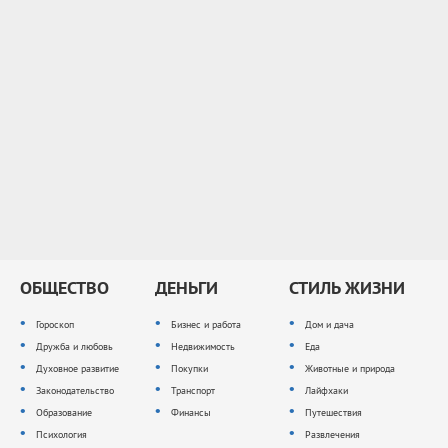
ОБЩЕСТВО
ДЕНЬГИ
СТИЛЬ ЖИЗНИ
Гороскоп
Бизнес и работа
Дом и дача
Дружба и любовь
Недвижимость
Еда
Духовное развитие
Покупки
Животные и природа
Законодательство
Транспорт
Лайфхаки
Образование
Финансы
Путешествия
Психология
Развлечения