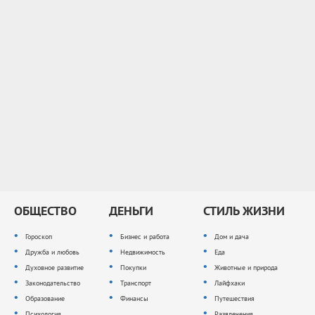
ОБЩЕСТВО
ДЕНЬГИ
СТИЛЬ ЖИЗНИ
Гороскоп
Бизнес и работа
Дом и дача
Дружба и любовь
Недвижимость
Еда
Духовное развитие
Покупки
Животные и природа
Законодательство
Транспорт
Лайфхаки
Образование
Финансы
Путешествия
Психология
Развлечения