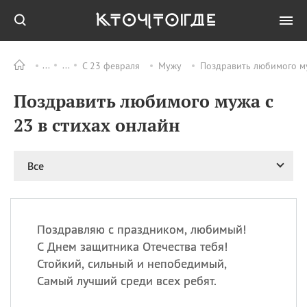
С 23 февраля
Мужу
Поздравить любимого му
Все
ПРАЗДНИКИ
Поздравить любимого мужа с
09.08
День памяти
великомученика и
23 в стихах онлайн
целителя Пантелеимона
11.08
Рождество святителя
Николая Чудотворца
Все
11.08
День «мусорной еды»
11.08
День полета на
воздушном шарике
Поздравляю с праздником, любимый!
11.08
День Святой Клары —
С Днем защитника Отечества тебя!
покровительницы
Стойкий, сильный и непобедимый,
телевидения
Самый лучший среди всех ребят.