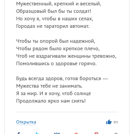
Все
ИМЕНА
Мужественный, крепкий и веселый,
Образцовый был бы ты солдат!
Сегодня празднуют именины
Но хочу я, чтобы в наших селах,
Городах не тараторил автомат.
Герман
,
Иван
,
Клим
,
Еще
Чтобы ты опорой был надежной,
Анфиса
Чтобы рядом было крепкое плечо,
Чтоб не вздрагивали женщины тревожно,
Посмотреть значение
и
Помолившись о здоровье горячо.
происхождение
Будь всегда здоров, готов бороться —
Мужества тебе не занимать.
Я за мир. И я хочу, чтоб солнце
Продолжало ярко нам сиять!
Открытка
372