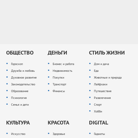
ОБЩЕСТВО
ДЕНЬГИ
СТИЛЬ ЖИЗНИ
Гороскоп
Бизнес и работа
Дом и дача
Дружба и любовь
Недвижимость
Еда
Духовное развитие
Покупки
Животные и природа
Законодательство
Транспорт
Лайфхаки
Образование
Финансы
Путешествия
Психология
Развлечения
Семья и дети
Спорт
Хобби
КУЛЬТУРА
КРАСОТА
DIGITAL
Искусство
Здоровье
Гаджеты