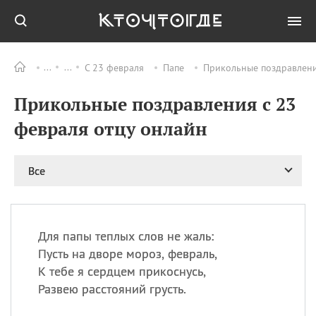
С 23 февраля
Папе
Прикольные поздравлени
Все
ПРАЗДНИКИ
Прикольные поздравления с 23
06.08
Преображение
Господне у западных
февраля отцу онлайн
христиан
06.08
День памяти
благоверных князей
Все
Бориса и Глеба, во
святом Крещении
Романа и Давида
07.08
День ассирийских
Для папы теплых слов не жаль:
мучеников
Пусть на дворе мороз, февраль,
07.08
Национальный день
К тебе я сердцем прикоснусь,
маяка
Развею расстояний грусть.
07.08
Годовщина битвы при
Бояка