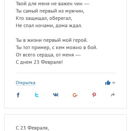
Твой для меня не важен чин —
Ты самый первый из мужчин,
Кто защищал, оберегал,
Все
ИМЕНА
Не спал ночами, дома ждал.
Сегодня празднуют именины
Ты в жизни первый мой герой.
Анатолий
, Афанасий,
Борис
Ты тот пример, с кем можно в бой.
,
Еще
От всего сердца, от меня —
С днем 23 Февраля!
Кристина
Открытка
97
Посмотреть значение
и
происхождение
С 23 Февраля,