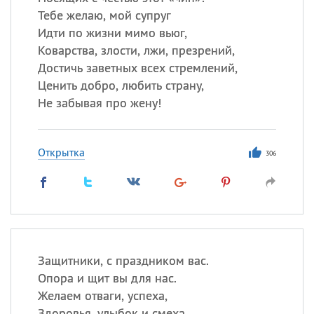
Тебе желаю, мой супруг
Все
ИМЕНА
Идти по жизни мимо вьюг,
Коварства, злости, лжи, презрений,
Сегодня празднуют именины
Достичь заветных всех стремлений,
Ценить добро, любить страну,
Александр
,
Макар
Не забывая про жену!
Анна
Открытка
306
Посмотреть значение
и
происхождение
Защитники, с праздником вас.
Опора и щит вы для нас.
Желаем отваги, успеха,
Здоровья, улыбок и смеха.