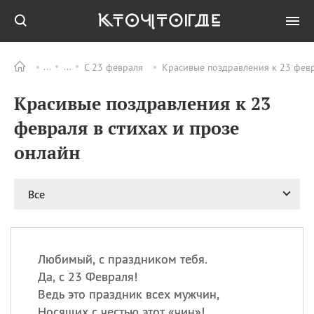
С 23 февраля
Красивые поздравления к 23 февр
Все
ПРАЗДНИКИ
Красивые поздравления к 23
08.08
День «Счастье
случается» (Happiness
февраля в стихах и прозе
Happens Day)
онлайн
08.08
День мира в Аугсбурге
08.08
Ермолаев день
09.08
День святого
Все
великомученика
Пантелеймона –
покровителя всех
врачей и целителя
Любимый, с праздником тебя.
больных
Да, с 23 Февраля!
09.08
День книголюбов (Book
Ведь это праздник всех мужчин,
Lovers Day)
Носящих с честью этот «чин»!