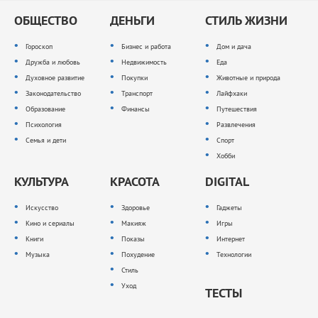
ОБЩЕСТВО
ДЕНЬГИ
СТИЛЬ ЖИЗНИ
Гороскоп
Бизнес и работа
Дом и дача
Дружба и любовь
Недвижимость
Еда
Духовное развитие
Покупки
Животные и природа
Законодательство
Транспорт
Лайфхаки
Образование
Финансы
Путешествия
Психология
Развлечения
Семья и дети
Спорт
Хобби
КУЛЬТУРА
КРАСОТА
DIGITAL
Искусство
Здоровье
Гаджеты
Кино и сериалы
Макияж
Игры
Книги
Показы
Интернет
Музыка
Похудение
Технологии
Стиль
Уход
ТЕСТЫ