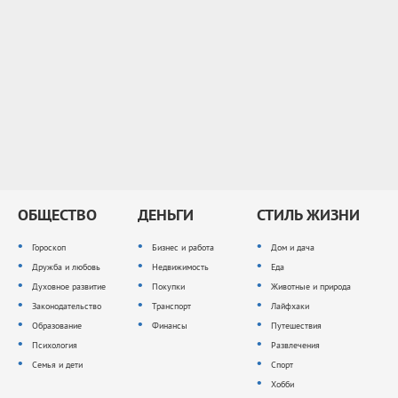
ОБЩЕСТВО
ДЕНЬГИ
СТИЛЬ ЖИЗНИ
Гороскоп
Бизнес и работа
Дом и дача
Дружба и любовь
Недвижимость
Еда
Духовное развитие
Покупки
Животные и природа
Законодательство
Транспорт
Лайфхаки
Образование
Финансы
Путешествия
Психология
Развлечения
Семья и дети
Спорт
Хобби