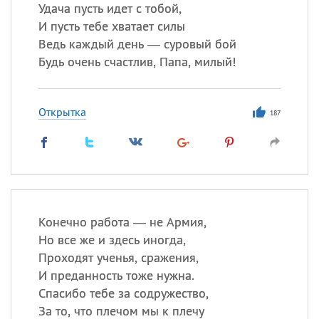
Все
ИМЕНА
Удача пусть идет с тобой,
И пусть тебе хватает силы
Сегодня празднуют именины
Ведь каждый день — суровый бой
Будь очень счастлив, Папа, милый!
Герман
,
Иван
,
Клим
,
Еще
Анфиса
Открытка
187
Посмотреть значение
и
происхождение
Конечно работа — не Армия,
Но все же и здесь иногда,
Проходят ученья, сражения,
И преданность тоже нужна.
Спасибо тебе за содружество,
За то, что плечом мы к плечу