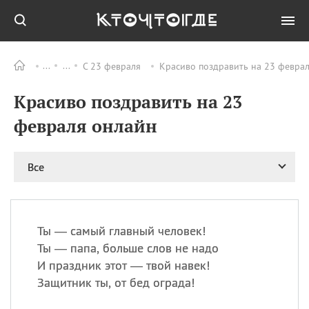
С 23 февраля
Красиво поздравить на 23 февра
Все
ПРАЗДНИКИ
Красиво поздравить на 23
09.08
День памяти
великомученика и
февраля онлайн
целителя Пантелеимона
11.08
Рождество святителя
Николая Чудотворца
Все
11.08
День «мусорной еды»
11.08
День полета на
воздушном шарике
Ты — самый главный человек!
11.08
День Святой Клары —
Ты — папа, больше слов не надо
покровительницы
И праздник этот — твой навек!
телевидения
Защитник ты, от бед ограда!