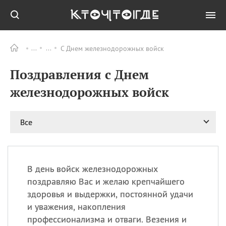
С Днем железнодорожных войск
Все
ПРАЗДНИКИ
Поздравления с Днем
09.08
День памяти жертв
атомной
железнодорожных войск
бомбардировки
Нагасаки
09.08
День переплетов
Все
09.08
Национальный женский
день
09.08
Национальный день
В день войск железнодорожных
рисового пудинга
поздравляю Вас и желаю крепчайшего
09.08
День Дымняшки
здоровья и выдержки, постоянной удачи
(Smokey Bear Day)
и уважения, накопления
профессионализма и отваги. Везения и