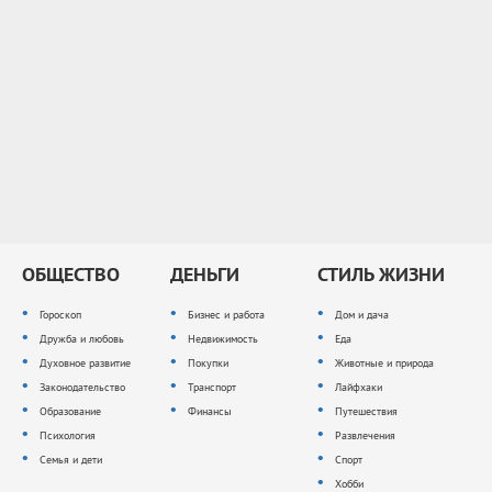
ОБЩЕСТВО
ДЕНЬГИ
СТИЛЬ ЖИЗНИ
Гороскоп
Бизнес и работа
Дом и дача
Дружба и любовь
Недвижимость
Еда
Духовное развитие
Покупки
Животные и природа
Законодательство
Транспорт
Лайфхаки
Образование
Финансы
Путешествия
Психология
Развлечения
Семья и дети
Спорт
Хобби