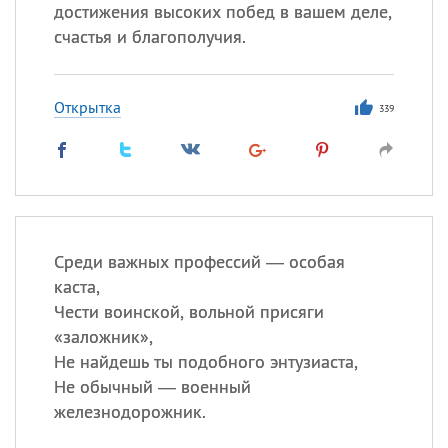
Все
ИМЕНА
достижения высоких побед в вашем деле,
счастья и благополучия.
Сегодня празднуют именины
Сергей
, Теодор,
Федор
Открытка
339
Посмотреть значение
и
происхождение
Среди важных профессий — особая
каста,
Чести воинской, вольной присяги
«заложник»,
Не найдешь ты подобного энтузиаста,
Не обычный — военный
железнодорожник.