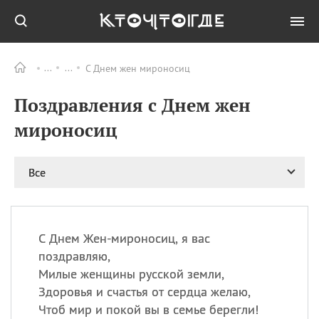
С Днем жен мироносиц
Все
ПРАЗДНИКИ
Поздравления с Днем жен
06.08
Преображение
Господне у западных
мироносиц
христиан
06.08
День памяти
благоверных князей
Все
Бориса и Глеба, во
святом Крещении
Романа и Давида
07.08
День ассирийских
С Днем Жен-мироносиц, я вас
мучеников
поздравляю,
07.08
Национальный день
Милые женщины русской земли,
маяка
Здоровья и счастья от сердца желаю,
07.08
Годовщина битвы при
Чтоб мир и покой вы в семье берегли!
Бояка