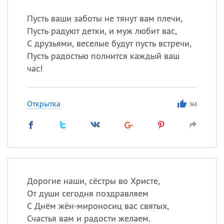
Пусть ваши заботы не тянут вам плечи,
Пусть радуют детки, и муж любит вас,
Все
ИМЕНА
С друзьями, веселые будут пусть встречи,
Сегодня празднуют именины
Пусть радостью полнится каждый ваш
час!
Анатолий
, Афанасий,
Борис
,
Еще
Открытка
363
Кристина
Посмотреть значение
и
происхождение
Дорогие наши, сёстры во Христе,
От души сегодня поздравляем
С Днём жён-мироносиц вас святых,
Счастья вам и радости желаем.