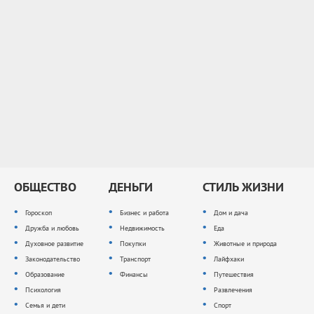
ОБЩЕСТВО
ДЕНЬГИ
СТИЛЬ ЖИЗНИ
Гороскоп
Бизнес и работа
Дом и дача
Дружба и любовь
Недвижимость
Еда
Духовное развитие
Покупки
Животные и природа
Законодательство
Транспорт
Лайфхаки
Образование
Финансы
Путешествия
Психология
Развлечения
Семья и дети
Спорт