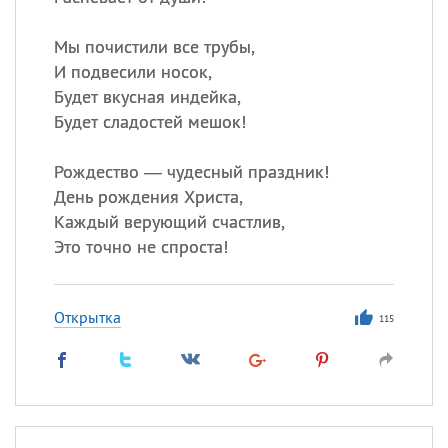
Мы почистили все трубы,
Все
ИМЕНА
И подвесили носок,
Будет вкусная индейка,
Сегодня празднуют именины
Будет сладостей мешок!
Анатолий
, Афанасий,
Борис
Рождество — чудесный праздник!
,
Еще
День рождения Христа,
Каждый верующий счастлив,
Кристина
Это точно не спроста!
Посмотреть значение
и
происхождение
Открытка
115