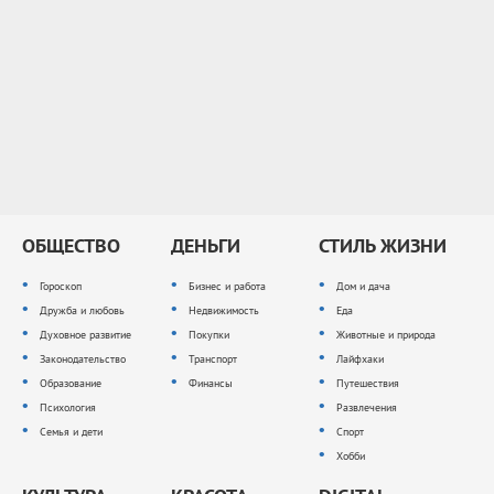
ОБЩЕСТВО
ДЕНЬГИ
СТИЛЬ ЖИЗНИ
Гороскоп
Бизнес и работа
Дом и дача
Дружба и любовь
Недвижимость
Еда
Духовное развитие
Покупки
Животные и природа
Законодательство
Транспорт
Лайфхаки
Образование
Финансы
Путешествия
Психология
Развлечения
Семья и дети
Спорт
Хобби