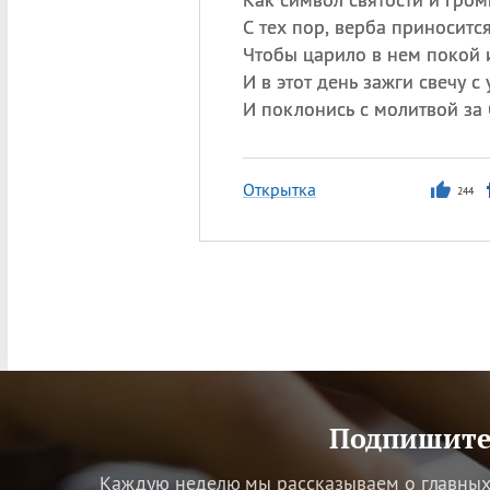
С тех пор, верба приносится
Чтобы царило в нем покой 
И в этот день зажги свечу с 
И поклонись с молитвой за 
Открытка
244
Подпишитес
Каждую неделю мы рассказываем о главных 