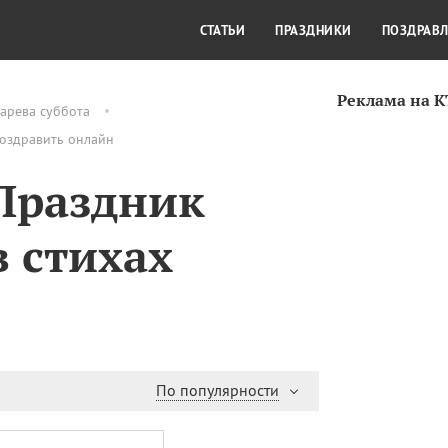
СТИЛЬ ЖИЗНИ
КУЛЬТУРА
КРА
СТАТЬИ
ПРАЗДНИКИ
ПОЗДРАВ
Реклама на 
арева суббота
поздравить онлайн
Праздник
в стихах
По популярности