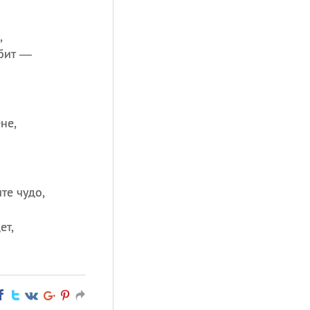
,
юбит —
не,
те чудо,
ет,