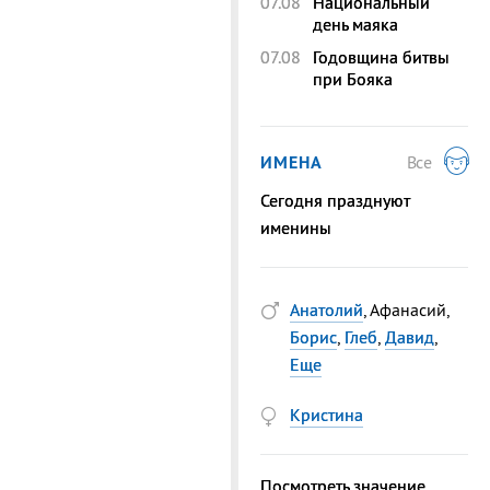
07.08
Национальный
день маяка
07.08
Годовщина битвы
при Бояка
ИМЕНА
Все
Сегодня празднуют
именины
Анатолий
, Афанасий,
Борис
,
Глеб
,
Давид
,
Еще
Кристина
Посмотреть значение