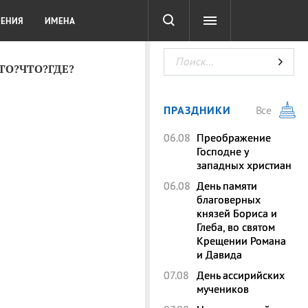
СОТА
DIGITAL
ТЕСТЫ
ЛЕНИЯ
ИМЕНА
КТО?ЧТО?ГДЕ?
ПРАЗДНИКИ
Все
06.08
Преображение
Господне у
западных христиан
06.08
День памяти
благоверных
князей Бориса и
Глеба, во святом
Крещении Романа
и Давида
07.08
День ассирийских
мучеников