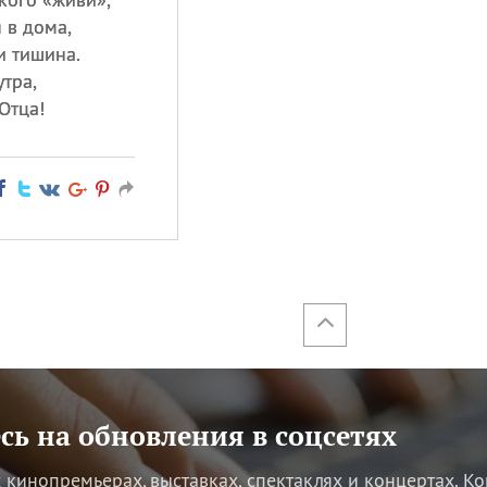
 в дома,
и тишина.
утра,
Отца!
ь на обновления в соцсетях
кинопремьерах, выставках, спектаклях и концертах.
Ко