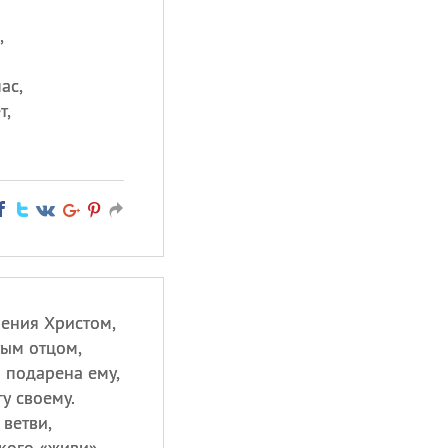
,
ас,
т,
ения Христом,
тым отцом,
 подарена ему,
у своему.
ветви,
кого «живи»,