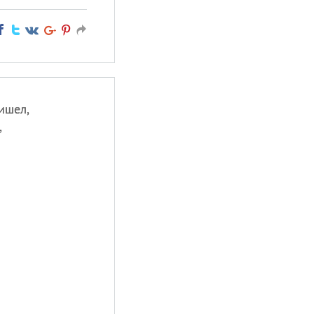
ишел,
,