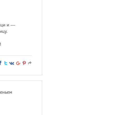
дици и —
ицу.
!
сеньем