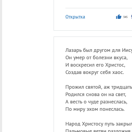
Открытка
345
Лазарь был другом для Иису
Он умер от болезни вкуса,
И воскресил его Христос,
Создав вокруг себя хаос.
Прожил святой, аж тридцать
Родился снова он на свет,
А весть о чуде разнеслась,
По миру эхом понеслась.
Народ Христосу путь закрыл
Пальмовые ветви разложив,