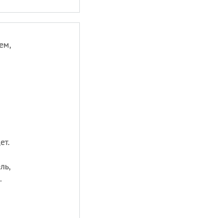
ем,
ет.
ль,
.