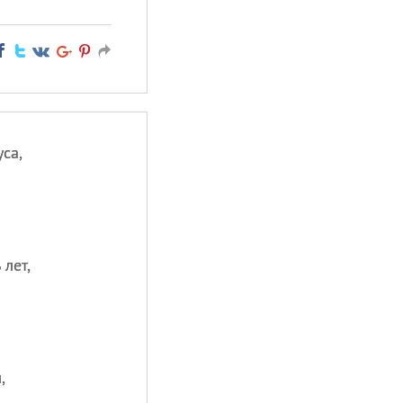
са,
 лет,
,