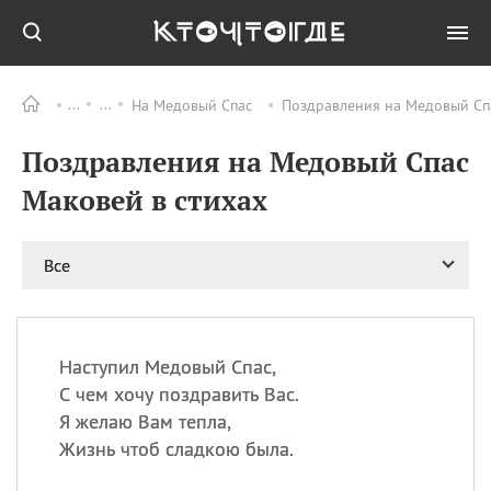
На Медовый Cпас
Поздравления на Медовый Cпа
Все
ПРАЗДНИКИ
Поздравления на Медовый Cпас
05.08
Празднование в честь
Почаевской иконы
Маковей в стихах
Божией Матери
06.08
Национальная ночь вне
дома
Все
06.08
Национальный день
коктейля «Рутбир
флоат»
Наступил Медовый Спас,
06.08
День принятия
Конституции
С чем хочу поздравить Вас.
Я желаю Вам тепла,
06.08
Карнавальный вторник
Жизнь чтоб сладкою была.