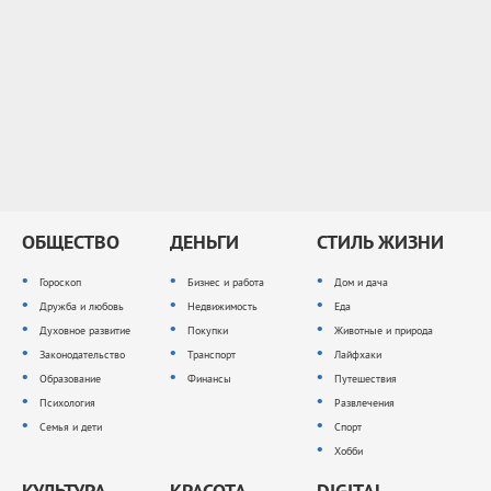
ОБЩЕСТВО
ДЕНЬГИ
СТИЛЬ ЖИЗНИ
Гороскоп
Бизнес и работа
Дом и дача
Дружба и любовь
Недвижимость
Еда
Духовное развитие
Покупки
Животные и природа
Законодательство
Транспорт
Лайфхаки
Образование
Финансы
Путешествия
Психология
Развлечения
Семья и дети
Спорт
Хобби
КУЛЬТУРА
КРАСОТА
DIGITAL