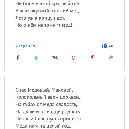
Все
ИМЕНА
Не болеть чтоб круглый год,
Ешьте вкусный, свежий мед.
Сегодня празднуют именины
Лето уж к концу идет,
Но о нём напомнит мед!
Андрей
,
Виталий
, Теодор,
Еще
Открытка
280
Анна
Посмотреть значение
и
происхождение
Спас Медовый, Маковей,
Колокольный звон церквей,
На губах от меда сладость,
На душе и в сердце радость.
Первый Спас пусть принесет
Меда нам на целый год.