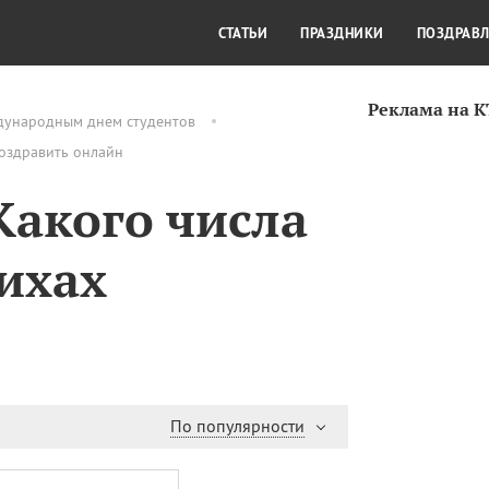
СТИЛЬ ЖИЗНИ
КУЛЬТУРА
КРА
СТАТЬИ
ПРАЗДНИКИ
ПОЗДРАВ
Реклама на 
дународным днем студентов
поздравить онлайн
Какого числа
тихах
По популярности