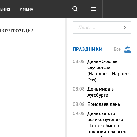
СОТА
DIGITAL
ТЕСТЫ
ЛЕНИЯ
ИМЕНА
КТО?ЧТО?ГДЕ?
ПРАЗДНИКИ
Все
08.08
День «Счастье
случается»
(Happiness Happens
Day)
08.08
День мира в
Аугсбурге
08.08
Ермолаев день
09.08
День святого
великомученика
Пантелеймона –
покровителя всех