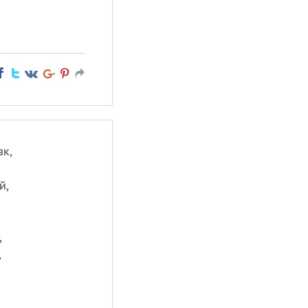
ак,
й,
,
,