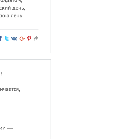
кий день,
вою лень!
!
нчается,
нии —