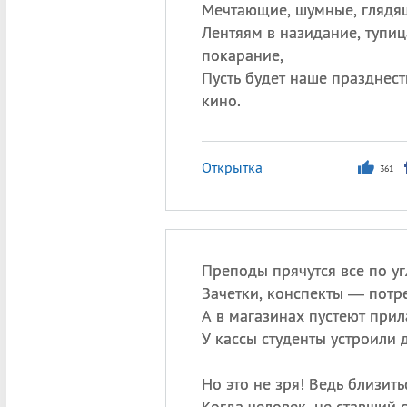
Мечтающие, шумные, глядя
Лентяям в назидание, тупиц
покарание,
Пусть будет наше празднест
кино.
Открытка
361
Преподы прячутся все по уг
Зачетки, конспекты — потр
А в магазинах пустеют при
У кассы студенты устроили 
Но это не зря! Ведь близить
Когда человек, не ставший 