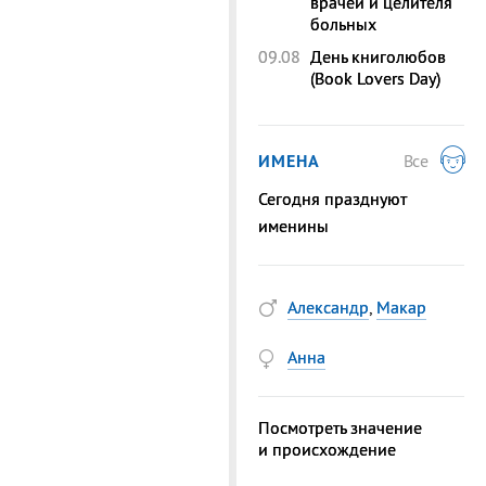
врачей и целителя
больных
09.08
День книголюбов
(Book Lovers Day)
ИМЕНА
Все
Сегодня празднуют
именины
Александр
,
Макар
Анна
Посмотреть значение
и происхождение