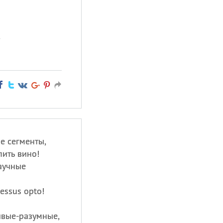
,
е сегменты,
пить вино!
аучные
essus opto!
ивые-разумные,