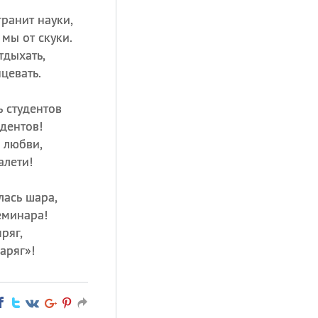
ранит науки,
мы от скуки.
тдыхать,
нцевать.
 студентов
дентов!
 любви,
алети!
лась шара,
еминара!
ряг,
аряг»!