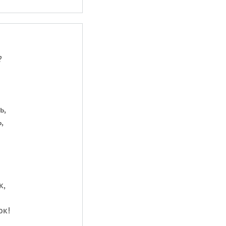
?
ь,
,
к,
ок!