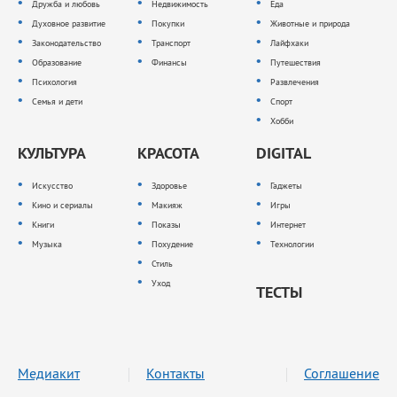
Дружба и любовь
Недвижимость
Еда
Духовное развитие
Покупки
Животные и природа
Законодательство
Транспорт
Лайфхаки
Образование
Финансы
Путешествия
Психология
Развлечения
Семья и дети
Спорт
Хобби
КУЛЬТУРА
КРАСОТА
DIGITAL
Искусство
Здоровье
Гаджеты
Кино и сериалы
Макияж
Игры
Книги
Показы
Интернет
Музыка
Похудение
Технологии
Стиль
Уход
ТЕСТЫ
Медиакит
Контакты
Соглашение