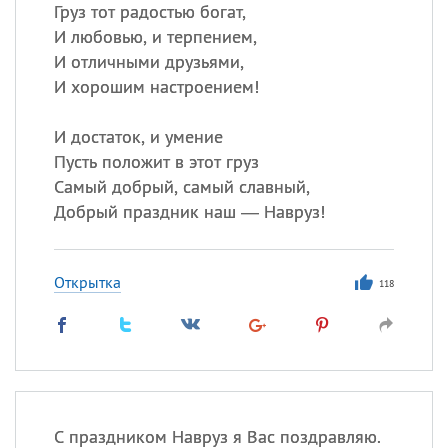
Груз тот радостью богат,
И любовью, и терпением,
И отличными друзьями,
Все
ИМЕНА
И хорошим настроением!
Сегодня празднуют именины
И достаток, и умение
Анатолий
, Афанасий,
Борис
Пусть положит в этот груз
,
Еще
Самый добрый, самый славный,
Добрый праздник наш — Навруз!
Кристина
Открытка
118
Посмотреть значение
и
происхождение
С праздником Навруз я Вас поздравляю.