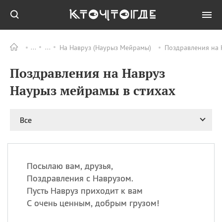
На Навруз (Наурыз Мейрамы)
Поздравления на 
Все
ПРАЗДНИКИ
Поздравления на Навруз
06.08
Преображение
Господне у западных
Наурыз мейрамы в стихах
христиан
06.08
День памяти
благоверных князей
Все
Бориса и Глеба, во
святом Крещении
Романа и Давида
07.08
День ассирийских
Посылаю вам, друзья,
мучеников
Поздравления с Наврузом.
07.08
Национальный день
Пусть Навруз приходит к вам
маяка
С очень ценным, добрым грузом!
07.08
Годовщина битвы при
Бояка