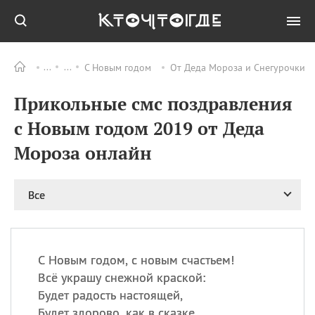
С Новым годом
От Деда Мороза и Снегурочки
Все
ПРАЗДНИКИ
Прикольные смс поздравления
11.08
Рождество святителя
Николая Чудотворца
с Новым годом 2019 от Деда
11.08
День «мусорной еды»
Мороза онлайн
11.08
День полета на
воздушном шарике
12.08
Курбан Байрам —
Все
праздник
жертвоприношения
12.08
День
Военно‑воздушных сил
С Новым годом, с новым счастьем!
(День ВВС) РФ
Всё украшу снежной краской:
Будет радость настоящей,
Будет здорово, как в сказке.