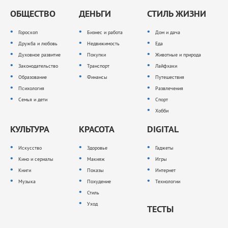
ОБЩЕСТВО
ДЕНЬГИ
СТИЛЬ ЖИЗНИ
Гороскоп
Бизнес и работа
Дом и дача
Дружба и любовь
Недвижимость
Еда
Духовное развитие
Покупки
Животные и природа
Законодательство
Транспорт
Лайфхаки
Образование
Финансы
Путешествия
Психология
Развлечения
Семья и дети
Спорт
Хобби
КУЛЬТУРА
КРАСОТА
DIGITAL
Искусство
Здоровье
Гаджеты
Кино и сериалы
Макияж
Игры
Книги
Показы
Интернет
Музыка
Похудение
Технологии
Стиль
Уход
ТЕСТЫ