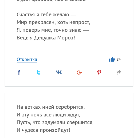
Все
ИМЕНА
Сегодня празднуют именины
Счастья я тебе желаю —
Мир прекрасен, хоть непрост,
Я, поверь мне, точно знаю —
Акакий
,
Василий
,
Иван
,
Ведь я Дедушка Мороз!
Еще
Алена
,
Анастасия
,
Открытка
Антонина
,
Еще
174
Посмотреть значение
и
происхождение
На ветках иней серебрится,
И эту ночь все люди ждут,
Пусть, что задумали свершится,
И чудеса произойдут!