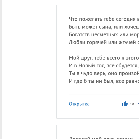
Что пожелать тебе сегодня в
Быть может сына, или хочеш
Богатств несметных или мор
Любви горячей или жгучей 
Мой друг, тебе всего я этог
И в Новый год все сбудется,
Ты в чудо верь, оно произой
И где б ты ни был, все равн
Открытка
331
Дорогой мой друг, прими