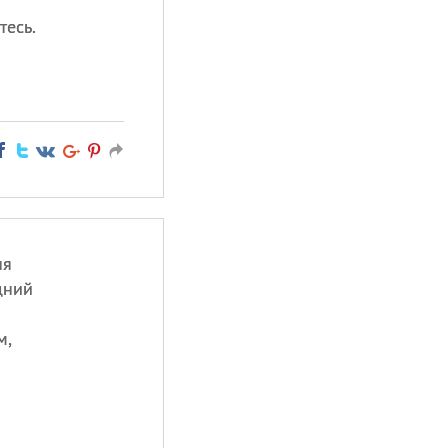
тесь.
ня
дний
м,