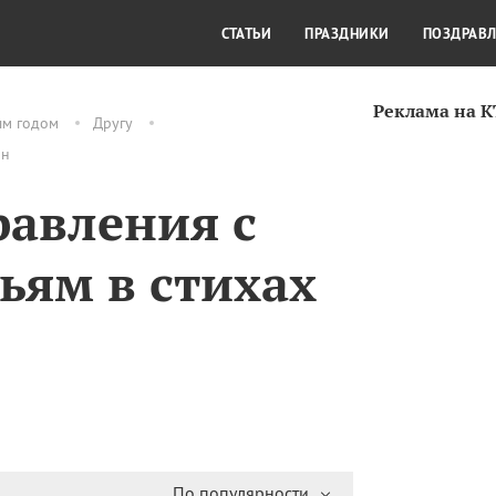
СТИЛЬ ЖИЗНИ
КУЛЬТУРА
КРА
СТАТЬИ
ПРАЗДНИКИ
ПОЗДРАВ
Реклама на 
ым годом
Другу
йн
авления с
ьям в стихах
По популярности