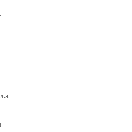
ь
лся,
!