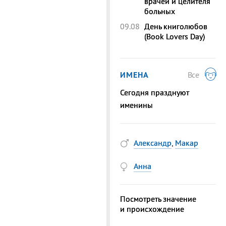
врачей и целителя
больных
09.08
День книголюбов
(Book Lovers Day)
ИМЕНА
Все
Сегодня празднуют
именины
Александр
,
Макар
Анна
Посмотреть значение
и происхождение