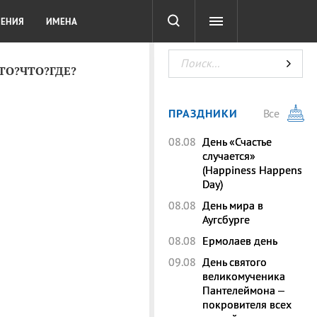
СОТА
DIGITAL
ТЕСТЫ
ЛЕНИЯ
ИМЕНА
КТО?ЧТО?ГДЕ?
ПРАЗДНИКИ
Все
08.08
День «Счастье
случается»
(Happiness Happens
Day)
08.08
День мира в
Аугсбурге
08.08
Ермолаев день
09.08
День святого
великомученика
Пантелеймона –
покровителя всех