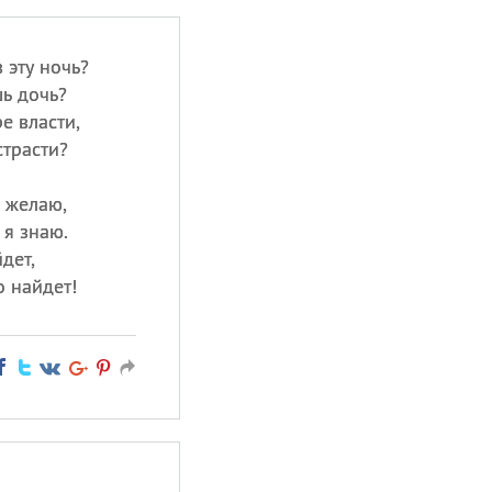
 эту ночь?
ь дочь?
е власти,
страсти?
о желаю,
 я знаю.
дет,
о найдет!