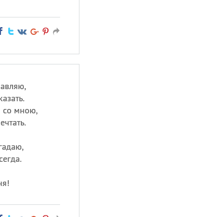
равляю,
казать.
ы со мною,
ечтать.
гадаю,
сегда.
ня!