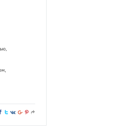
ью,
ом,