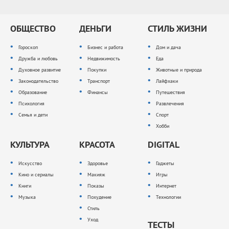
ОБЩЕСТВО
ДЕНЬГИ
СТИЛЬ ЖИЗНИ
Гороскоп
Бизнес и работа
Дом и дача
Дружба и любовь
Недвижимость
Еда
Духовное развитие
Покупки
Животные и природа
Законодательство
Транспорт
Лайфхаки
Образование
Финансы
Путешествия
Психология
Развлечения
Семья и дети
Спорт
Хобби
КУЛЬТУРА
КРАСОТА
DIGITAL
Искусство
Здоровье
Гаджеты
Кино и сериалы
Макияж
Игры
Книги
Показы
Интернет
Музыка
Похудение
Технологии
Стиль
Уход
ТЕСТЫ