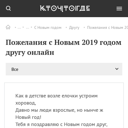
С Новым годом
Другу
Пожелания с Новым 20
Все
ПРАЗДНИКИ
Пожелания с Новым 2019 годом
06.08
Преображение
Господне у западных
другу онлайн
христиан
06.08
День памяти
благоверных князей
Все
Бориса и Глеба, во
святом Крещении
Романа и Давида
07.08
День ассирийских
Как в детстве возле елочки устроим
мучеников
хоровод,
07.08
Национальный день
Давно мы люди взрослые, но нынче ж
маяка
Новый год!
07.08
Годовщина битвы при
Тебя я поздравляю с Новым годом друг,
Бояка