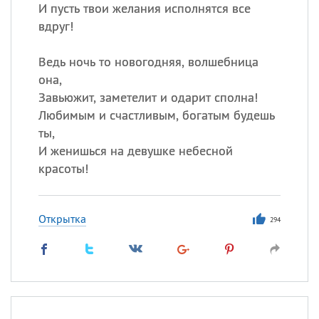
И пусть твои желания исполнятся все
вдруг!
Все
ИМЕНА
Ведь ночь то новогодняя, волшебница
Сегодня празднуют именины
она,
Завьюжит, заметелит и одарит сполна!
Анатолий
, Афанасий,
Борис
Любимым и счастливым, богатым будешь
,
Еще
ты,
И женишься на девушке небесной
Кристина
красоты!
Посмотреть значение
и
Открытка
294
происхождение