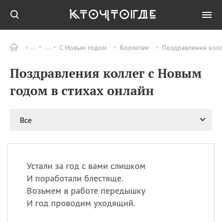
С Новым годом
Коллегам
Поздравления колл
Все
ПРАЗДНИКИ
Поздравления коллег с Новым
09.08
День памяти жертв
атомной
годом в стихах онлайн
бомбардировки
Нагасаки
09.08
День переплетов
Все
09.08
Национальный женский
день
09.08
Национальный день
Устали за год с вами слишком
рисового пудинга
И поработали блестяще.
09.08
День Дымняшки
Возьмем в работе передышку
(Smokey Bear Day)
И год проводим уходящий.