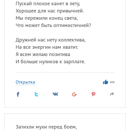
Все
ИМЕНА
Пускай плохое канет в лету,
Хорошее для нас привычней.
Сегодня празднуют именины
Мы пережили конец света,
Что может быть оптимистичней?
Сергей
, Теодор,
Федор
Дружней нас нету коллектива,
Посмотреть значение
и
происхождение
На все энергии нам хватит.
Я всем желаю позитива
И больше нуликов к зарплате.
Открытка
470
Затихли мухи перед боем,