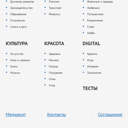
Духовное развитие
Покупки
Животные и природа
Законодательство
Транспорт
Лайфхаки
Образование
Финансы
Путешествия
Психология
Развлечения
Семья и дети
Спорт
Хобби
КУЛЬТУРА
КРАСОТА
DIGITAL
Искусство
Здоровье
Гаджеты
Кино и сериалы
Макияж
Игры
Книги
Показы
Интернет
Музыка
Похудение
Технологии
Стиль
Уход
ТЕСТЫ
Медиакит
Контакты
Соглашение