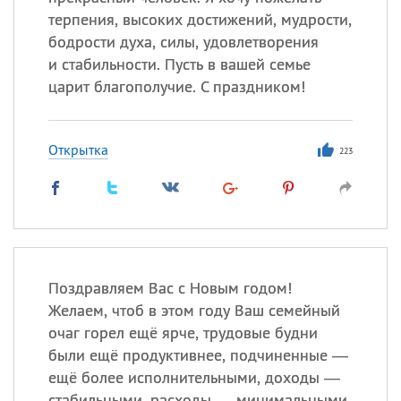
Все
ИМЕНА
терпения, высоких достижений, мудрости,
Сегодня празднуют именины
бодрости духа, силы, удовлетворения
и стабильности. Пусть в вашей семье
царит благополучие. С праздником!
Герман
,
Иван
,
Клим
,
Еще
Анфиса
Открытка
223
Посмотреть значение
и
происхождение
Поздравляем Вас с Новым годом!
Желаем, чтоб в этом году Ваш семейный
очаг горел ещё ярче, трудовые будни
были ещё продуктивнее, подчиненные —
ещё более исполнительными, доходы —
стабильными, расходы — минимальными.