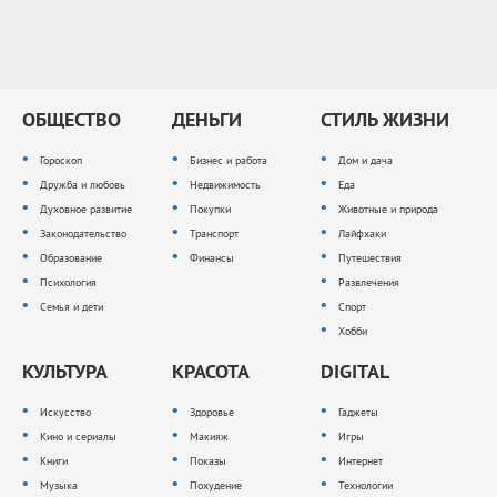
ОБЩЕСТВО
ДЕНЬГИ
СТИЛЬ ЖИЗНИ
Гороскоп
Бизнес и работа
Дом и дача
Дружба и любовь
Недвижимость
Еда
Духовное развитие
Покупки
Животные и природа
Законодательство
Транспорт
Лайфхаки
Образование
Финансы
Путешествия
Психология
Развлечения
Семья и дети
Спорт
Хобби
КУЛЬТУРА
КРАСОТА
DIGITAL
Искусство
Здоровье
Гаджеты
Кино и сериалы
Макияж
Игры
Книги
Показы
Интернет
Музыка
Похудение
Технологии