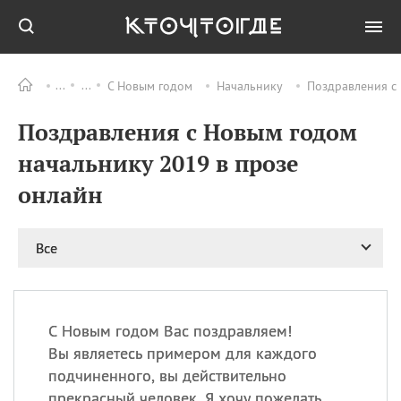
С Новым годом
Начальнику
Поздравления с
Все
ПРАЗДНИКИ
Поздравления с Новым годом
09.08
День памяти
великомученика и
начальнику 2019 в прозе
целителя Пантелеимона
онлайн
11.08
Рождество святителя
Николая Чудотворца
11.08
День «мусорной еды»
Все
11.08
День полета на
воздушном шарике
11.08
День Святой Клары —
покровительницы
С Новым годом Вас поздравляем!
телевидения
Вы являетесь примером для каждого
подчиненного, вы действительно
прекрасный человек. Я хочу пожелать