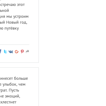
встречаю этот
льной
дня мы устроим
ный Новый год,
ю путёвку
ринесет больше
е улыбок, чем
рат. Пусть
не эмоций,
ахлестнет