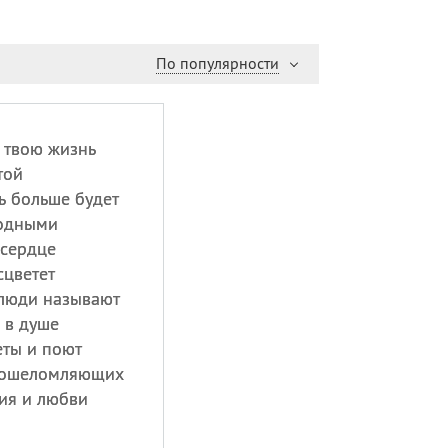
По популярности
 твою жизнь
той
ь больше будет
одными
 сердце
сцветет
 люди называют
 в душе
еты и поют
х ошеломляющих
ния и любви