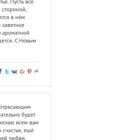
ья. Пусть все
 стороной,
ятся в нём
 заветное
у ароматной
дется. С Новым
потрясающим
ательно будет
желаю всем вам
 счастья, ещё
щей любви.