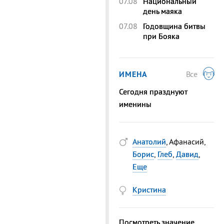
07.08
Национальный
день маяка
07.08
Годовщина битвы
при Бояка
ИМЕНА
Все
Сегодня празднуют
именины
Анатолий
, Афанасий,
Борис
,
Глеб
,
Давид
,
Еще
Кристина
Посмотреть значение