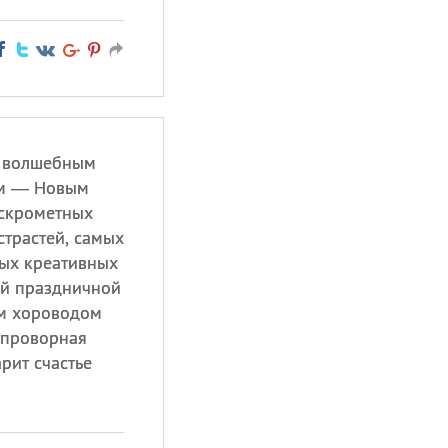
м волшебным
ом — Новым
искрометных
трастей, самых
мых креативных
той праздничной
м хороводом
 проворная
рит счастье