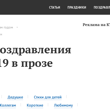
СТИЛЬ ЖИЗНИ
КУЛЬТУРА
КРА
СТАТЬИ
ПРАЗДНИКИ
ПОЗДРАВ
Реклама на 
ым годом
йн
поздравления
9 в прозе
Дедушке
Стихи для детей
Коллегам
Короткие
Любимому