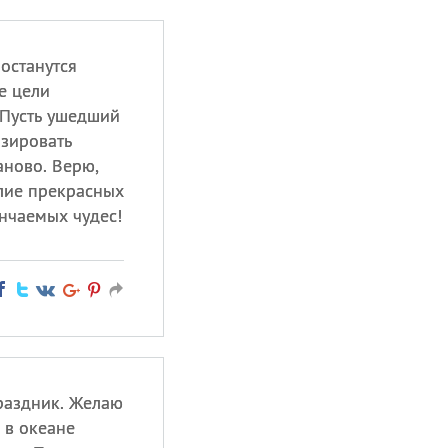
 останутся
е цели
 Пусть ушедший
изировать
аново. Верю,
илие прекрасных
нчаемых чудес!
раздник. Желаю
 в океане