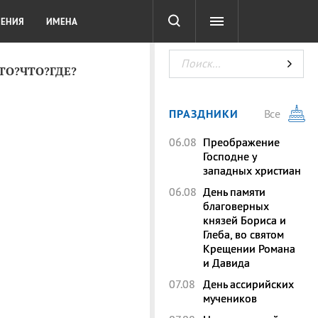
СОТА
DIGITAL
ТЕСТЫ
ЛЕНИЯ
ИМЕНА
КТО?ЧТО?ГДЕ?
ПРАЗДНИКИ
Все
06.08
Преображение
Господне у
западных христиан
06.08
День памяти
благоверных
князей Бориса и
Глеба, во святом
Крещении Романа
и Давида
07.08
День ассирийских
мучеников