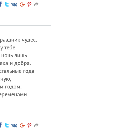
раздник чудес,
у тебе
 ночь лишь
еха и добра.
остальные года
ьную,
м годом,
переменами