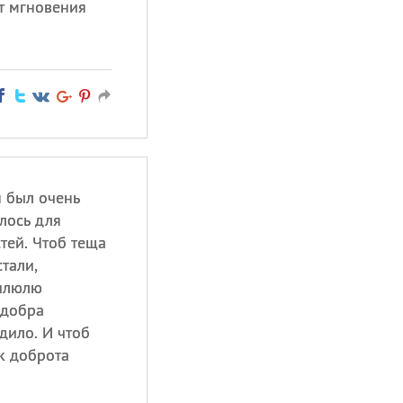
т мгновения
н был очень
лось для
тей. Чтоб теща
тали,
пилюлю
 добра
дило. И чтоб
к доброта