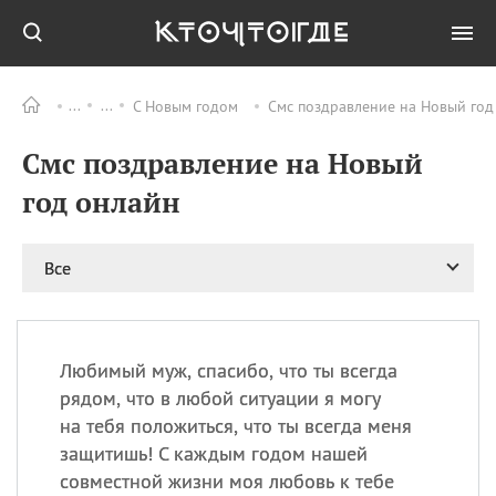
С Новым годом
Смс поздравление на Новый год
Все
ПРАЗДНИКИ
Смс поздравление на Новый
09.08
День памяти
великомученика и
год онлайн
целителя Пантелеимона
11.08
Рождество святителя
Николая Чудотворца
Все
11.08
День «мусорной еды»
11.08
День полета на
воздушном шарике
Любимый муж, спасибо, что ты всегда
11.08
День Святой Клары —
рядом, что в любой ситуации я могу
покровительницы
на тебя положиться, что ты всегда меня
телевидения
защитишь! С каждым годом нашей
совместной жизни моя любовь к тебе