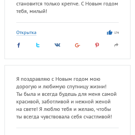
Все
ИМЕНА
становится только крепче. С Новым годом
тебя, милый!
Сегодня празднуют именины
Герман
,
Иван
,
Клим
,
Еще
Открытка
174
Анфиса
Посмотреть значение
и
происхождение
Я поздравляю с Новым годом мою
дорогую и любимую спутницу жизни!
Ты была и всегда будешь для меня самой
красивой, заботливой и нежной женой
на свете! Я люблю тебя и желаю, чтобы
ты всегда чувствовала себя счастливой!