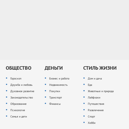
ОБЩЕСТВО
ДЕНЬГИ
СТИЛЬ ЖИЗНИ
Гороскоп
Бизнес и работа
Дом и дача
Дружба и любовь
Недвижимость
Еда
Духовное развитие
Покупки
Животные и природа
Законодательство
Транспорт
Лайфхаки
Образование
Финансы
Путешествия
Психология
Развлечения
Семья и дети
Спорт
Хобби