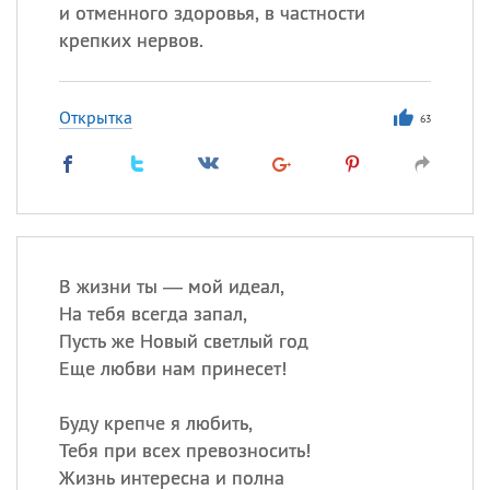
Все
ИМЕНА
и отменного здоровья, в частности
крепких нервов.
Сегодня празднуют именины
Сергей
, Теодор,
Федор
Открытка
63
Посмотреть значение
и
происхождение
В жизни ты — мой идеал,
На тебя всегда запал,
Пусть же Новый светлый год
Еще любви нам принесет!
Буду крепче я любить,
Тебя при всех превозносить!
Жизнь интересна и полна