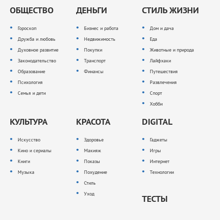
ОБЩЕСТВО
ДЕНЬГИ
СТИЛЬ ЖИЗНИ
Гороскоп
Бизнес и работа
Дом и дача
Дружба и любовь
Недвижимость
Еда
Духовное развитие
Покупки
Животные и природа
Законодательство
Транспорт
Лайфхаки
Образование
Финансы
Путешествия
Психология
Развлечения
Семья и дети
Спорт
Хобби
КУЛЬТУРА
КРАСОТА
DIGITAL
Искусство
Здоровье
Гаджеты
Кино и сериалы
Макияж
Игры
Книги
Показы
Интернет
Музыка
Похудение
Технологии
Стиль
Уход
ТЕСТЫ