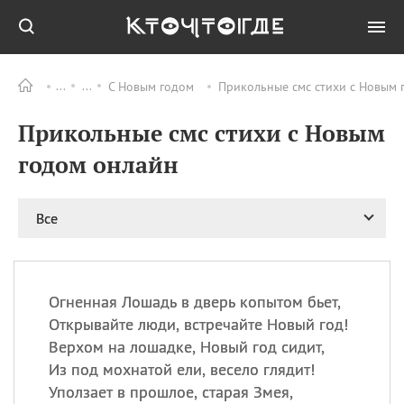
С Новым годом
Прикольные смс стихи с Новым 
Все
ПРАЗДНИКИ
Прикольные смс стихи с Новым
11.08
Рождество святителя
Николая Чудотворца
годом онлайн
11.08
День «мусорной еды»
11.08
День полета на
Все
воздушном шарике
12.08
Курбан Байрам —
праздник
жертвоприношения
Огненная Лошадь в дверь копытом бьет,
12.08
День
Открывайте люди, встречайте Новый год!
Военно‑воздушных сил
Верхом на лошадке, Новый год сидит,
(День ВВС) РФ
Из под мохнатой ели, весело глядит!
Уползает в прошлое, старая Змея,