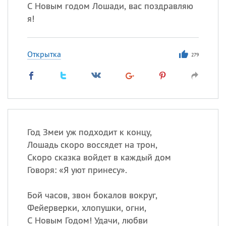
Все
ИМЕНА
С Новым годом Лошади, вас поздравляю
я!
Сегодня празднуют именины
Акакий
,
Василий
,
Иван
,
Открытка
279
Еще
Алена
,
Анастасия
,
Антонина
,
Еще
Посмотреть значение
и
Год Змеи уж подходит к концу,
происхождение
Лошадь скоро воссядет на трон,
Скоро сказка войдет в каждый дом
Говоря: «Я уют принесу».
Бой часов, звон бокалов вокруг,
Фейерверки, хлопушки, огни,
С Новым Годом! Удачи, любви