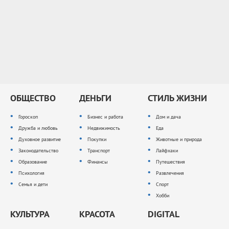
ОБЩЕСТВО
ДЕНЬГИ
СТИЛЬ ЖИЗНИ
Гороскоп
Бизнес и работа
Дом и дача
Дружба и любовь
Недвижимость
Еда
Духовное развитие
Покупки
Животные и природа
Законодательство
Транспорт
Лайфхаки
Образование
Финансы
Путешествия
Психология
Развлечения
Семья и дети
Спорт
Хобби
КУЛЬТУРА
КРАСОТА
DIGITAL