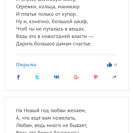
Сережки, кольца, маникюр
Все
ИМЕНА
И платья только от кутюр.
Ну и, конечно, большой шкаф,
Сегодня празднуют именины
Чтоб ты не путалась в вещах.
Ведь это в новогодней власти —
Александр
,
Макар
Дарить большое дамам счастье.
Анна
Открытка
27
Посмотреть значение
и
происхождение
На Новый год любви желаем,
А, что ещё вам пожелать,
Любви, ведь много не бывает,
Ведь это Божья благодать!