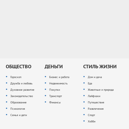
ОБЩЕСТВО
ДЕНЬГИ
СТИЛЬ ЖИЗНИ
Гороскоп
Бизнес и работа
Дом и дача
Дружба и любовь
Недвижимость
Еда
Духовное развитие
Покупки
Животные и природа
Законодательство
Транспорт
Лайфхаки
Образование
Финансы
Путешествия
Психология
Развлечения
Семья и дети
Спорт
Хобби