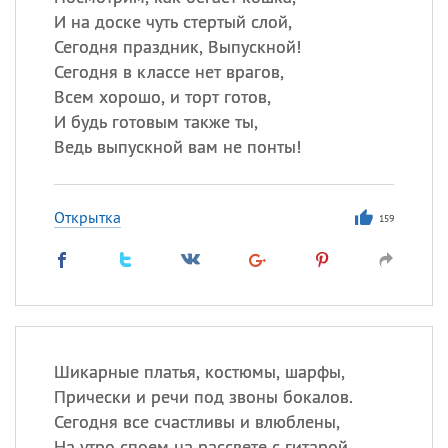
Все
ИМЕНА
И на доске чуть стертый слой,
Сегодня празднуют именины
Сегодня праздник, Выпускной!
Сегодня в классе нет врагов,
Всем хорошо, и торт готов,
Акакий
,
Василий
,
Иван
,
И будь готовым также ты,
Еще
Ведь выпускной вам не понты!
Алена
,
Анастасия
,
Антонина
,
Еще
Открытка
159
Посмотреть значение
и
происхождение
Шикарные платья, костюмы, шарфы,
Прически и речи под звоны бокалов.
Сегодня все счастливы и влюблены,
На утро споем на рассвете с гитарой.