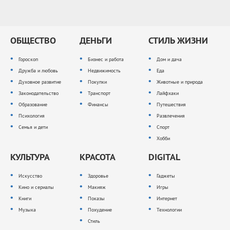
ОБЩЕСТВО
ДЕНЬГИ
СТИЛЬ ЖИЗНИ
Гороскоп
Бизнес и работа
Дом и дача
Дружба и любовь
Недвижимость
Еда
Духовное развитие
Покупки
Животные и природа
Законодательство
Транспорт
Лайфхаки
Образование
Финансы
Путешествия
Психология
Развлечения
Семья и дети
Спорт
Хобби
КУЛЬТУРА
КРАСОТА
DIGITAL
Искусство
Здоровье
Гаджеты
Кино и сериалы
Макияж
Игры
Книги
Показы
Интернет
Музыка
Похудение
Технологии
Стиль