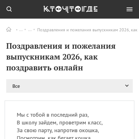
Поздравления и пожелания выпускникам 2026, как
Все
ПРАЗДНИКИ
Поздравления и пожелания
11.08
Рождество святителя
Николая Чудотворца
выпускникам 2026, как
11.08
День «мусорной еды»
поздравить онлайн
11.08
День полета на
воздушном шарике
12.08
Курбан Байрам —
Все
праздник
жертвоприношения
12.08
День
Военно‑воздушных сил
Мы с тобой в последний раз,
(День ВВС) РФ
В школу зайдем, проветрим класс,
За свою парту, напротив окошка,
Посмотрим, как бегает кошка,