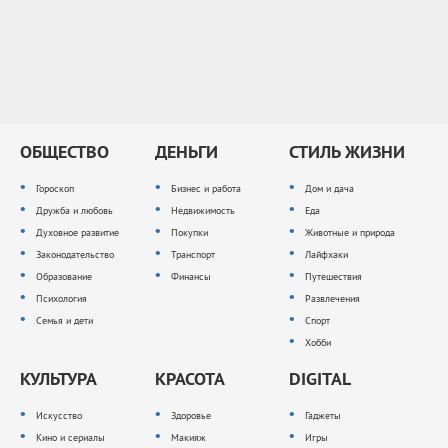
ОБЩЕСТВО
ДЕНЬГИ
СТИЛЬ ЖИЗНИ
Гороскоп
Бизнес и работа
Дом и дача
Дружба и любовь
Недвижимость
Еда
Духовное развитие
Покупки
Животные и природа
Законодательство
Транспорт
Лайфхаки
Образование
Финансы
Путешествия
Психология
Развлечения
Семья и дети
Спорт
Хобби
КУЛЬТУРА
КРАСОТА
DIGITAL
Искусство
Здоровье
Гаджеты
Кино и сериалы
Макияж
Игры