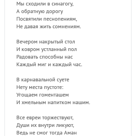
Мы сходили в синагогу,
А обратную дорогу
Все
ИМЕНА
Посвятили песнопениям,
Сегодня празднуют именины
Не давая жить сомнениям.
Вечером накрытый стол
Александр
,
Макар
И ковром устланный пол
Анна
Радовать способны нас
Каждый миг и каждый час.
Посмотреть значение
и
В карнавальной суете
происхождение
Нету места пустоте:
Угощаем гоменташем
И хмельным напитком нашим.
Все евреи торжествуют,
Души их внутри ликуют,
Ведь не смог тогда Аман