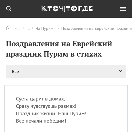
На Пурим
Поздравления на Еврейский праздник
Все
ПРАЗДНИКИ
Поздравления на Еврейский
08.08
День «Счастье
случается» (Happiness
праздник Пурим в стихах
Happens Day)
08.08
День мира в Аугсбурге
Все
08.08
Ермолаев день
09.08
День святого
великомученика
Пантелеймона –
Суета царит в домах,
покровителя всех
врачей и целителя
Сразу чувствуешь размах!
больных
Праздник жизни! Наш Пурим!
09.08
День книголюбов (Book
Все печали победим!
Lovers Day)