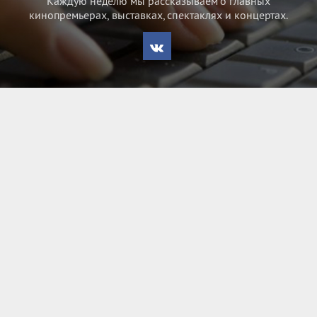
Каждую неделю мы рассказываем о главных
кинопремьерах, выставках, спектаклях и концертах.