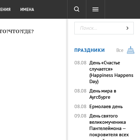
СОТА
DIGITAL
ТЕСТЫ
ЛЕНИЯ
ИМЕНА
КТО?ЧТО?ГДЕ?
ПРАЗДНИКИ
Все
08.08
День «Счастье
случается»
(Happiness Happens
Day)
08.08
День мира в
Аугсбурге
08.08
Ермолаев день
09.08
День святого
великомученика
Пантелеймона –
покровителя всех