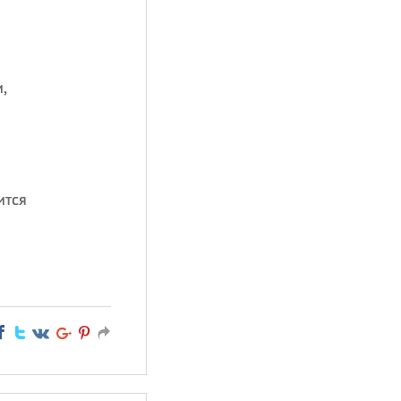
,
ится