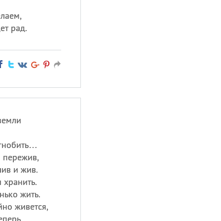
елаем,
ет рад.
земли
 гнобить…
 пережив,
ив и жив.
и хранить.
нько жить.
йно живется,
еперь