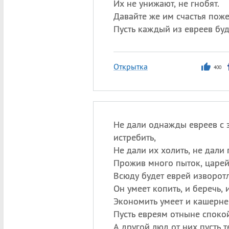
Их не унижают, не гнобят.
Давайте же им счастья пож
Пусть каждый из евреев буд
Открытка
400
Не дали однажды евреев с 
истребить,
Не дали их холить, не дали
Прожив много пыток, царей
Всюду будет еврей изворотл
Он умеет копить, и беречь, 
Экономить умеет и кашерне
Пусть евреям отныне споко
А другой люд от них пусть т