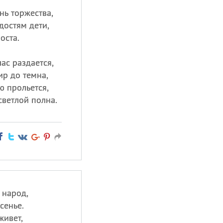
нь торжества,
достям дети,
оста.
ас раздается,
р до темна,
ю прольется,
светлой полна.
 народ,
сенье.
живет,