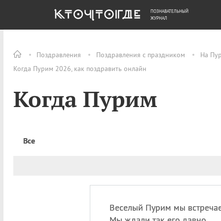
ПОЗНАВАТЕЛЬНЫЙ
ОБЩЕСТВО
ДЕНЬГИ
ЖУРНАЛ
Поздравления
Поздравления с праздником
На Пу
Когда Пурим 2026, как поздравить онлайн
Когда Пурим
Все
Веселый Пурим мы встреча
Мы ждали так его давно.