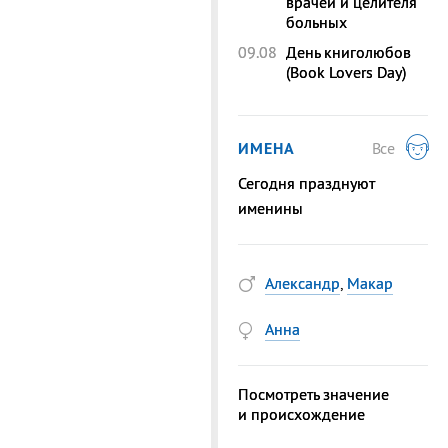
врачей и целителя
больных
09.08
День книголюбов
(Book Lovers Day)
ИМЕНА
Все
Сегодня празднуют
именины
Александр
,
Макар
Анна
Посмотреть значение
и происхождение