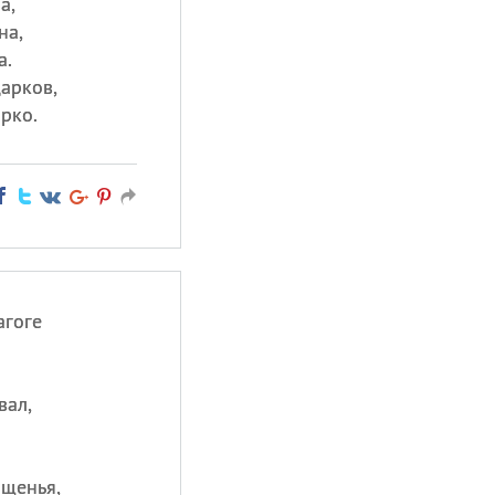
а,
на,
а.
арков,
арко.
агоге
вал,
ощенья,