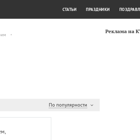
СТИЛЬ ЖИЗНИ
КУЛЬТУРА
КРА
СТАТЬИ
ПРАЗДНИКИ
ПОЗДРАВ
Реклама на 
рим
По популярности
ем,