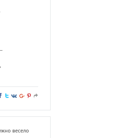
—
—
,
ужно весело