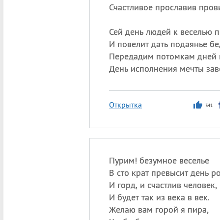
Счастливое прославив пров
Сей день людей к веселью п
И повелит дать подаянье б
Передадим потомкам дней 
День исполнения мечты зав
Открытка
341
Пурим! безумное веселье
В сто крат превысит день р
И горд, и счастлив человек,
И будет так из века в век.
Желаю вам горой я пира,