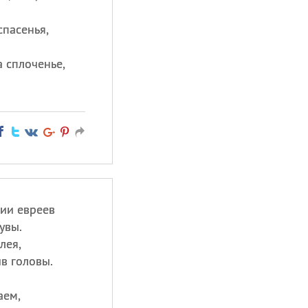
спасенья,
 сплоченье,
нии евреев
увы.
лея,
в головы.
аем,