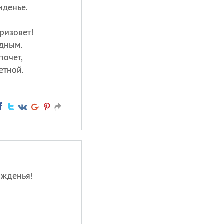
иденье.
ризовет!
едным.
почет,
етной.
ожденья!