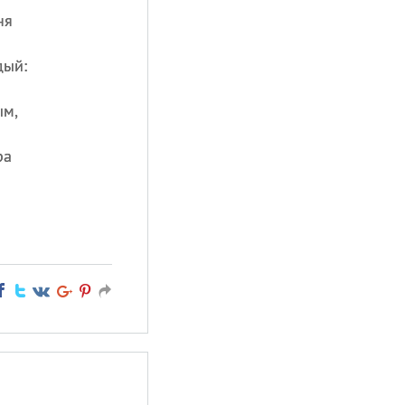
ня
дый:
ым,
ра