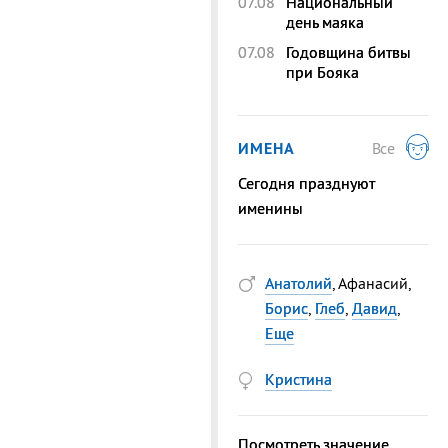
07.08
Национальный
день маяка
07.08
Годовщина битвы
при Бояка
ИМЕНА
Все
Сегодня празднуют
именины
Анатолий
, Афанасий,
Борис
,
Глеб
,
Давид
,
Еще
Кристина
Посмотреть значение