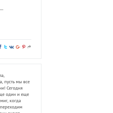
 —
ла,
, пусть мы все
ни! Сегодня
еще один и еще
миг, когда
 переходим