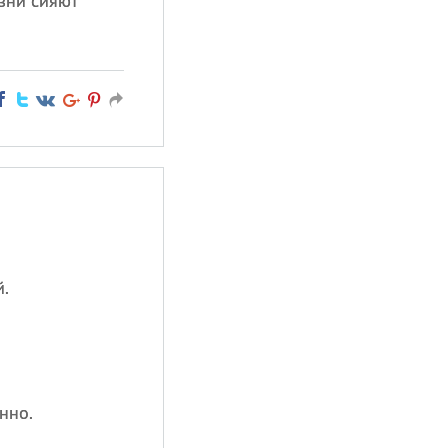
зни сияют
.
нно.