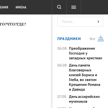
СОТА
DIGITAL
ТЕСТЫ
ЛЕНИЯ
ИМЕНА
КТО?ЧТО?ГДЕ?
ПРАЗДНИКИ
Все
06.08
Преображение
Господне у
западных христиан
06.08
День памяти
благоверных
князей Бориса и
Глеба, во святом
Крещении Романа
и Давида
07.08
День ассирийских
мучеников