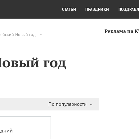
СТИЛЬ ЖИЗНИ
КУЛЬТУРА
КРА
СТАТЬИ
ПРАЗДНИКИ
ПОЗДРАВ
Реклама на 
рейский Новый год
Новый год
По популярности
одний